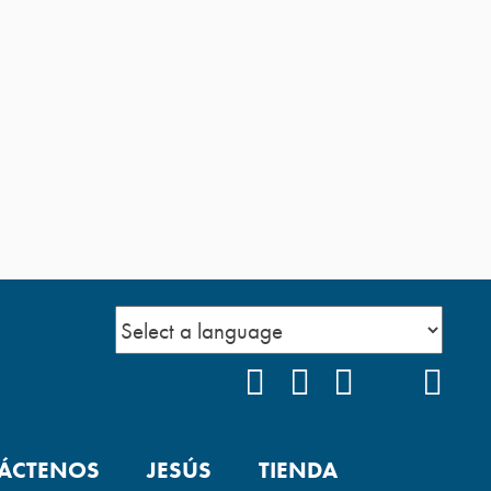
FACEBOOK
INSTAGRAM
YOUTUBE
TIKTOK
POD
ÁCTENOS
JESÚS
TIENDA