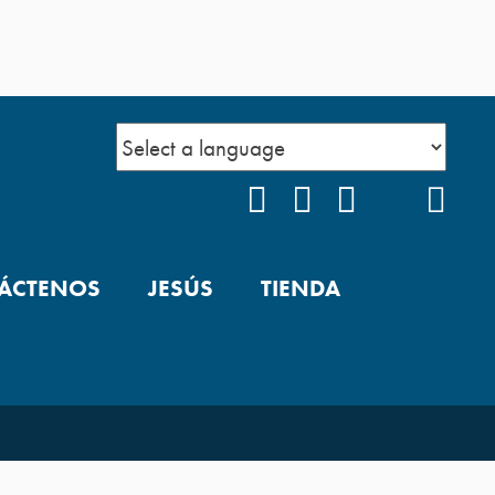
FACEBOOK
INSTAGRAM
YOUTUBE
TIKTOK
POD
ÁCTENOS
JESÚS
TIENDA