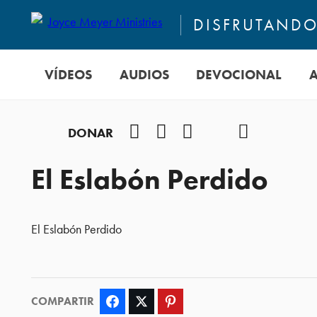
DISFRUTANDO 
VÍDEOS
AUDIOS
DEVOCIONAL
Facebook
Instagram
YouTube
TikTok
Podcast
DONAR
El Eslabón Perdido
El Eslabón Perdido
COMPARTIR
Facebook
Twitter
Pinterest