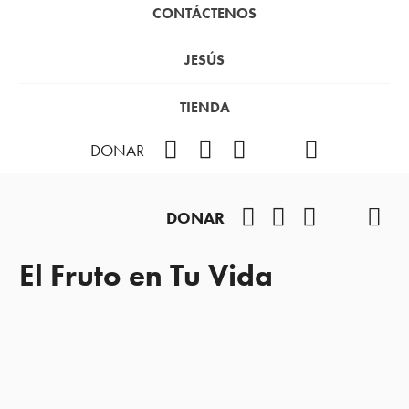
CONTÁCTENOS
JESÚS
TIENDA
Facebook
Instagram
YouTube
TikTok
Podcast
DONAR
Facebook
Instagram
YouTube
TikTok
Pod
DONAR
El Fruto en Tu Vida