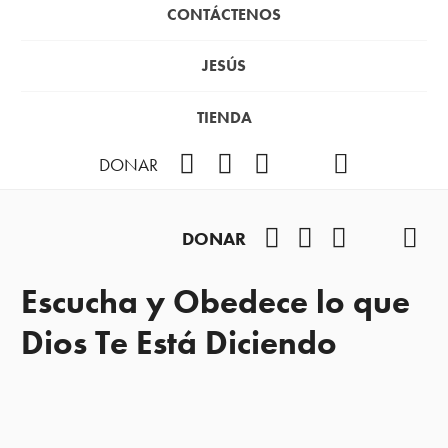
CONTÁCTENOS
JESÚS
TIENDA
Facebook
Instagram
YouTube
TikTok
Podcast
DONAR
Facebook
Instagram
YouTube
TikTok
Pod
DONAR
Escucha y Obedece lo que
Dios Te Está Diciendo