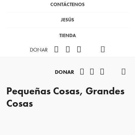
CONTÁCTENOS
JESÚS
TIENDA
Facebook
Instagram
YouTube
TikTok
Podcast
DONAR
Facebook
Instagram
YouTube
TikTok
Pod
DONAR
Pequeñas Cosas, Grandes
Cosas