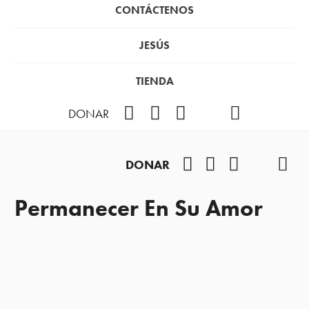
CONTÁCTENOS
JESÚS
TIENDA
Facebook
Instagram
YouTube
TikTok
Podcast
DONAR
Facebook
Instagram
YouTube
TikTok
Pod
DONAR
Permanecer En Su Amor