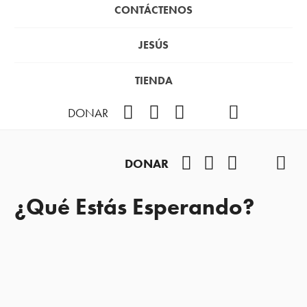
CONTÁCTENOS
JESÚS
TIENDA
Facebook
Instagram
YouTube
TikTok
Podcast
DONAR
Facebook
Instagram
YouTube
TikTok
Pod
DONAR
¿Qué Estás Esperando?