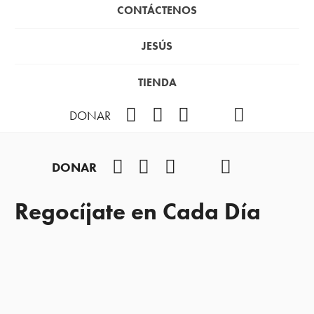
CONTÁCTENOS
JESÚS
TIENDA
Facebook
Instagram
YouTube
TikTok
Podcast
DONAR
Facebook
Instagram
YouTube
TikTok
Podcast
DONAR
Regocíjate en Cada Día