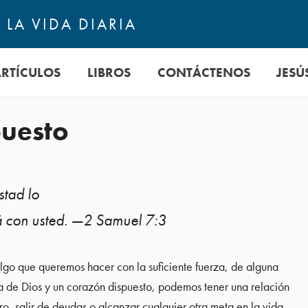
LA VIDA DIARIA
ARTÍCULOS
LIBROS
CONTÁCTENOS
JESÚ
puesto
tad lo
tá con usted. —2 Samuel 7:3
lgo que queremos hacer con la suficiente fuerza, de alguna
 de Dios y un corazón dispuesto, podemos tener una relación
ro, salir de deudas o alcanzar cualquier otra meta en la vida