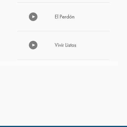
El Perdón
Vivir Listos
Cómo Superar la
Decepción y el Desánimo
-1
Haz Las Cosas a la
Manera de Dios