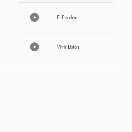
El Perdón
Vivir Listos
Cómo Superar la
Decepción y el Desánimo
-1
Haz Las Cosas a la
Manera de Dios