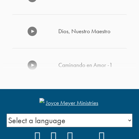
Dios, Nuestro Maestro
Caminando en Amor -1
Cómo Superar la Decepción
y el Desánimo -2
El Perdón
FACEBOOK
INSTAGRAM
YOUTUBE
TIKTOK
PODCAS