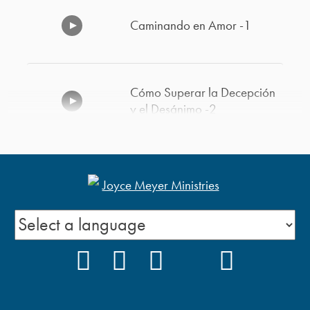
Caminando en Amor -1
Cómo Superar la Decepción
y el Desánimo -2
El Perdón
Vivir Listos
FACEBOOK
INSTAGRAM
YOUTUBE
TIKTOK
PODCAS