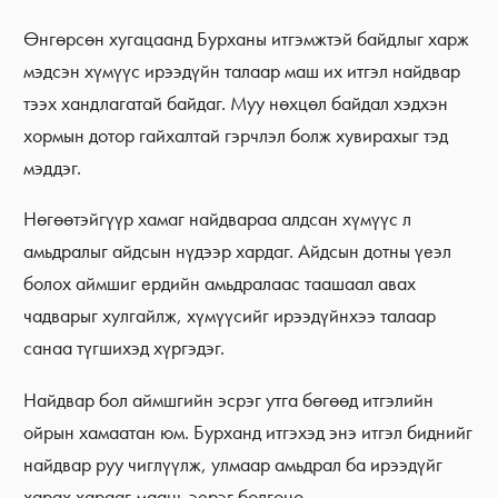
Өнгөрсөн хугацаанд Бурханы итгэмжтэй байдлыг харж
мэдсэн хүмүүс ирээдүйн талаар маш их итгэл найдвар
тээх хандлагатай байдаг. Муу нөхцөл байдал хэдхэн
хормын дотор гайхалтай гэрчлэл болж хувирахыг тэд
мэддэг.
Нөгөөтэйгүүр хамаг найдвараа алдсан хүмүүс л
амьдралыг айдсын нүдээр хардаг. Айдсын дотны үеэл
болох аймшиг ердийн амьдралаас таашаал авах
чадварыг хулгайлж, хүмүүсийг ирээдүйнхээ талаар
санаа түгшихэд хүргэдэг.
Найдвар бол аймшгийн эсрэг утга бөгөөд итгэлийн
ойрын хамаатан юм. Бурханд итгэхэд энэ итгэл биднийг
найдвар руу чиглүүлж, улмаар амьдрал ба ирээдүйг
харах харааг маань эерэг болгоно.