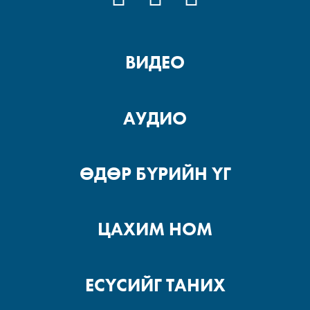
ВИДЕО
АУДИО
ӨДӨР БҮРИЙН ҮГ
ЦАХИМ НОМ
ЕСҮСИЙГ ТАНИХ