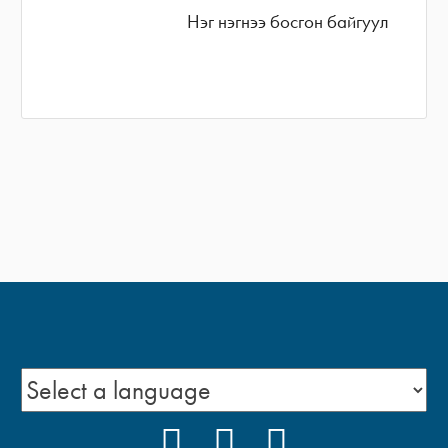
Нэг нэгнээ босгон байгуул
FACEBOOK
YOUTUBE
INSTAGRAM