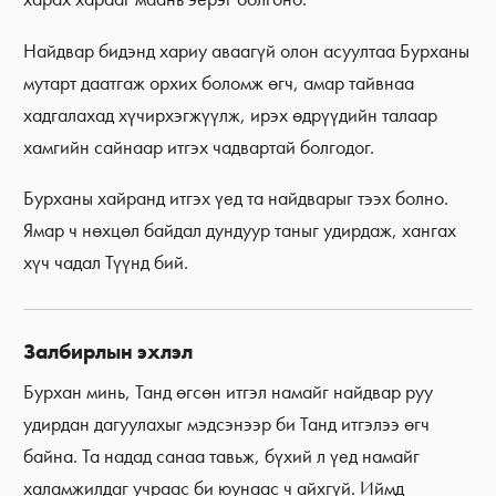
Найдвар бидэнд хариу аваагүй олон асуултаа Бурханы
мутарт даатгаж орхих боломж өгч, амар тайвнаа
хадгалахад хүчирхэгжүүлж, ирэх өдрүүдийн талаар
хамгийн сайнаар итгэх чадвартай болгодог.
Бурханы хайранд итгэх үед та найдварыг тээх болно.
Ямар ч нөхцөл байдал дундуур таныг удирдаж, хангах
хүч чадал Түүнд бий.
Залбирлын эхлэл
Бурхан минь, Танд өгсөн итгэл намайг найдвар руу
удирдан дагуулахыг мэдсэнээр би Танд итгэлээ өгч
байна. Та надад санаа тавьж, бүхий л үед намайг
халамжилдаг учраас би юунаас ч айхгүй. Иймд