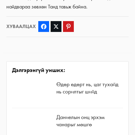
найдвараа зөвхөн Танд тавьж байна.
ХУВААЛЦАХ
Facebook
Twitter
Pinterest
Дэлгэрэнгүй унших:
Өдөр өдөрт нь, цаг тухайд
нь сорилтыг шийд
Даниелын онц эрхэм
чанарыг мөшгө