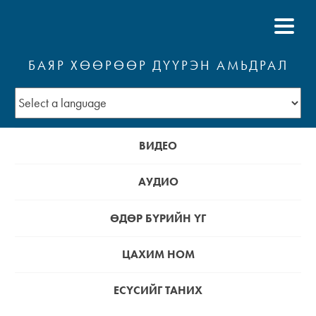
БАЯР ХӨӨРӨӨР ДҮҮРЭН АМЬДРАЛ
ВИДЕО
АУДИО
ӨДӨР БҮРИЙН ҮГ
ЦАХИМ НОМ
ЕСҮСИЙГ ТАНИХ