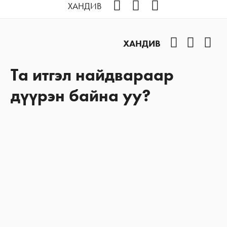
Facebook
YouTube
Instagram
ХАНДИВ
Facebook
YouTub
Ins
ХАНДИВ
Та итгэл найдвараар
дүүрэн байна уу?