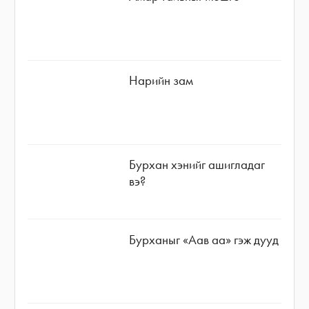
Нарийн зам
Бурхан хэнийг ашигладаг
вэ?
Бурханыг «Аав аа» гэж дууд