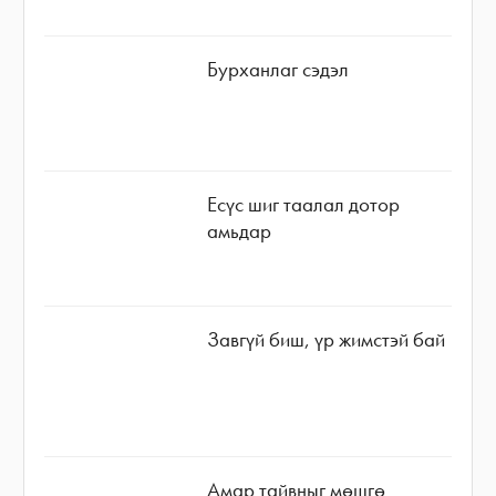
Бурханлаг сэдэл
Есүс шиг таалал дотор
амьдар
Завгүй биш, үр жимстэй бай
Амар тайвныг мөшгө