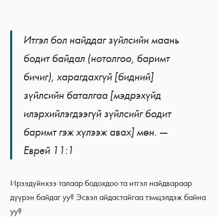
Итгэл бол найддаг зүйлсийн маань
бодит байдал (нотолгоо, баримт
бичиг), харагдахгүй [бидний]
зүйлсийн баталгаа [мэдрэхүйд
илэрхийлэгдээгүй зүйлсийг бодит
баримт гэж хүлээж авах] мөн. —
Еврей 11:1
Ирээдүйнхээ талаар бодохдоо та итгэл найдвараар
дүүрэн байдаг уу? Эсвэл айдастайгаа тэмцэлдэж байна
уу?