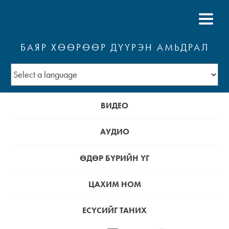
БАЯР ХӨӨРӨӨР ДҮҮРЭН АМЬДРАЛ
ВИДЕО
АУДИО
ӨДӨР БҮРИЙН ҮГ
ЦАХИМ НОМ
ЕСҮСИЙГ ТАНИХ