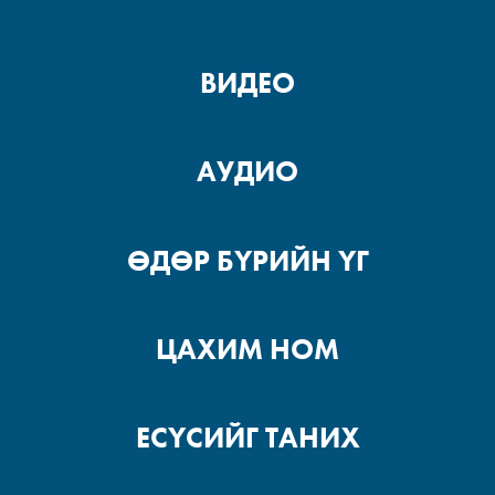
ВИДЕО
АУДИО
ӨДӨР БҮРИЙН ҮГ
ЦАХИМ НОМ
ЕСҮСИЙГ ТАНИХ