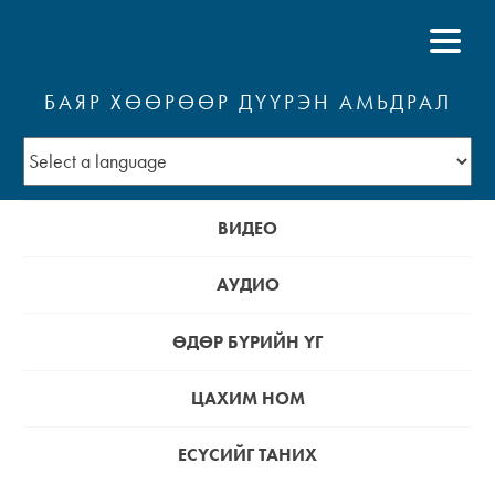
БАЯР ХӨӨРӨӨР ДҮҮРЭН АМЬДРАЛ
ВИДЕО
АУДИО
ӨДӨР БҮРИЙН ҮГ
ЦАХИМ НОМ
ЕСҮСИЙГ ТАНИХ