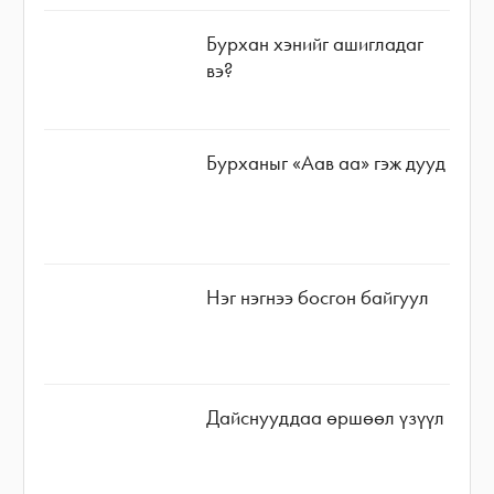
Бурхан хэнийг ашигладаг
вэ?
Бурханыг «Аав аа» гэж дууд
Нэг нэгнээ босгон байгуул
Дайснууддаа өршөөл үзүүл