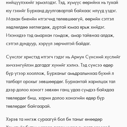
нийцүүлэхийг эрмэлздэг. Тэд, хүмүүс өөрийнх нь тухай
юу гэхийг Бурханд дуулгавартай байхаас илүүд үздэг.
Махан биеийн итгэгчид төлөвшөөгүй, өөрийн сэтгэл
хөдлөлдөө хөтлөгдөж, дуртай юмаа ярьж хийдэг.
Ихэнхдээ тэд амархан гомдож, амар тайвнаа алдаж,
сэтгэл дундуур, хэрүүл зөрчилтэй байдаг.
Сүнслэг христэд итгэгч гэдэг нь Ариун Сүнсний хүслийг
хичээнгүйлэн дагадаг хүнийг хэлнэ. Тэд сүнсээ өдөр
бүр үгээр хооллож, Бурханыг амьдралынхаа бүхий л
талбарт орохыг зөвшөөрдөг. Бурхантай харилцах тал
дээр долоо хоногт зөвхөн ганц удаа сүмдээ байхдаа
төвлөрдөг биш, харин долоо хоногийн өдөр бүр
төвлөрдөг байгаарай.
Хэрэв та ингэж сураагүй бол би таныг өнөөдөр