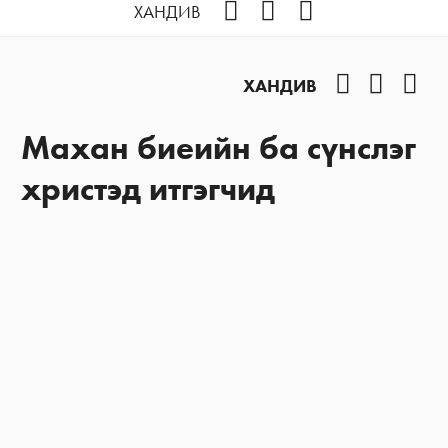
Facebook
YouTube
Instagram
ХАНДИВ
Facebook
YouTub
Ins
ХАНДИВ
Махан биеийн ба сүнслэг
христэд итгэгчид