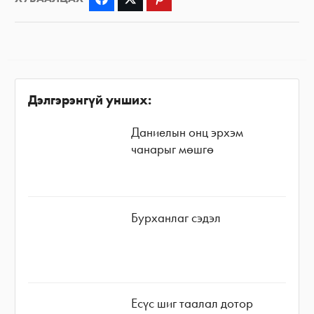
Дэлгэрэнгүй унших:
Даниелын онц эрхэм
чанарыг мөшгө
Бурханлаг сэдэл
Есүс шиг таалал дотор