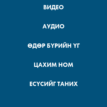
ВИДЕО
АУДИО
ӨДӨР БҮРИЙН ҮГ
ЦАХИМ НОМ
ЕСҮСИЙГ ТАНИХ