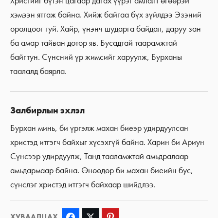
Христийг бүтэн цагаар дагах үүрэг амлалт өгөөрэй
хэмээн ятгаж байна. Хийж байгаа бүх зүйлдээ Эзэний
оролцоог гуй. Хайр, үнэнч шударга байдал, даруу зан
ба амар тайван дотор яв. Бусадтай таарамжтай
байгтун. Сүнсний үр жимсийг харуулж, Бурханы
таалалд баярла.
Залбирлын эхлэл
Бурхан минь, би үргэлж махан биеэр удирдуулсан
христэд итгэгч байхыг хүсэхгүй байна. Харин би Ариун
Сүнсээр удирдуулж, Танд тааламжтай амьдралаар
амьдармаар байна. Өнөөдөр би махан биеийн бус,
сүнслэг христэд итгэгч байхаар шийдлээ.
ХУВААЛЦАХ
Facebook
Twitter
Pinterest