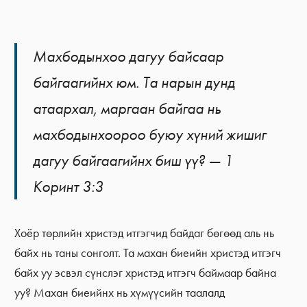
Махбодынхоо дагуу байсаар
байгаагийнх юм. Та нарын дунд
атаархал, маргаан байгаа нь
махбодынхоороо буюу хүний жишиг
дагуу байгаагийнх биш үү? — 1
Коринт 3:3
Хоёр төрлийн христэд итгэгчид байдаг бөгөөд аль нь
байх нь таны сонголт. Та махан биеийн христэд итгэгч
байх уу эсвэл сүнслэг христэд итгэгч баймаар байна
уу? Махан биеийнх нь хүмүүсийн таалалд