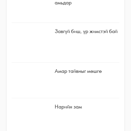
амьдар
Завгүй биш, үр жимстэй бай
Амар тайвныг мөшгө
Нарийн зам