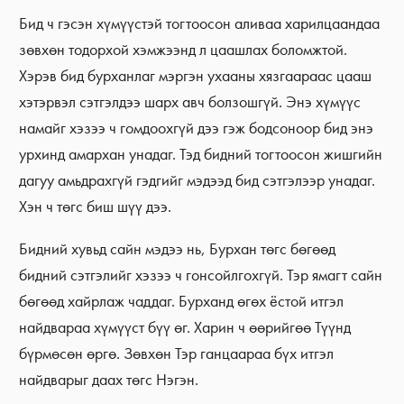
Бид ч гэсэн хүмүүстэй тогтоосон аливаа харилцаандаа
зөвхөн тодорхой хэмжээнд л цаашлах боломжтой.
Хэрэв бид бурханлаг мэргэн ухааны хязгаараас цааш
хэтэрвэл сэтгэлдээ шарх авч болзошгүй. Энэ хүмүүс
намайг хэзээ ч гомдоохгүй дээ гэж бодсоноор бид энэ
урхинд амархан унадаг. Тэд бидний тогтоосон жишгийн
дагуу амьдрахгүй гэдгийг мэдээд бид сэтгэлээр унадаг.
Хэн ч төгс биш шүү дээ.
Бидний хувьд сайн мэдээ нь, Бурхан төгс бөгөөд
бидний сэтгэлийг хэзээ ч гонсойлгохгүй. Тэр ямагт сайн
бөгөөд хайрлаж чаддаг. Бурханд өгөх ёстой итгэл
найдвараа хүмүүст бүү өг. Харин ч өөрийгөө Түүнд
бүрмөсөн өргө. Зөвхөн Тэр ганцаараа бүх итгэл
найдварыг даах төгс Нэгэн.