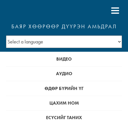
БАЯР ХӨӨРӨӨР ДҮҮРЭН АМЬДРАЛ
ВИДЕО
АУДИО
ӨДӨР БҮРИЙН ҮГ
ЦАХИМ НОМ
ЕСҮСИЙГ ТАНИХ