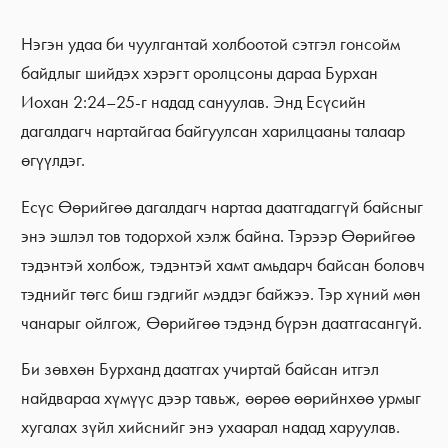
Нэгэн удаа би чуулгантай холбоотой сэтгэл гонсойм
байдлыг шийдэх хэрэгт оролцсоны дараа Бурхан
Иохан 2:24–25-г надад сануулав. Энд Есүсийн
дагалдагч нартайгаа байгуулсан харилцааны талаар
өгүүлдэг.
Есүс Өөрийгөө дагалдагч нартаа даатгадаггүй байсныг
энэ эшлэл тов тодорхой хэлж байна. Тэрээр Өөрийгөө
тэдэнтэй холбож, тэдэнтэй хамт амьдарч байсан боловч
тэднийг төгс биш гэдгийг мэддэг байжээ. Тэр хүний мөн
чанарыг ойлгож, Өөрийгөө тэдэнд бүрэн даатгасангүй.
Би зөвхөн Бурханд даатгах учиртай байсан итгэл
найдвараа хүмүүс дээр тавьж, өөрөө өөрийнхөө урмыг
хугалах зүйл хийснийг энэ ухаарал надад харуулав.