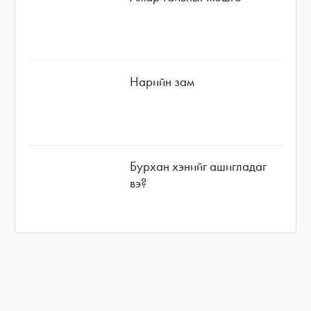
Нарийн зам
Бурхан хэнийг ашигладаг
вэ?