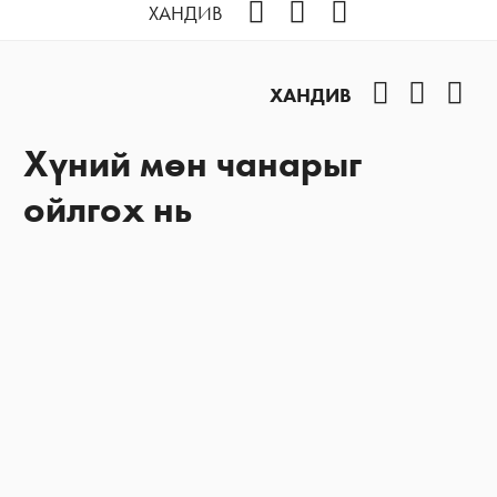
Facebook
YouTube
Instagram
ХАНДИВ
Facebook
YouTub
Ins
ХАНДИВ
Хүний мөн чанарыг
ойлгох нь