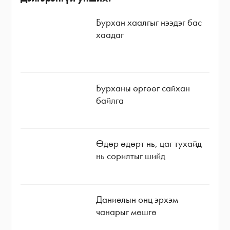
Бурхан хаалгыг нээдэг бас
хаадаг
Бурханы өргөөг сайхан
байлга
Өдөр өдөрт нь, цаг тухайд
нь сорилтыг шийд
Даниелын онц эрхэм
чанарыг мөшгө