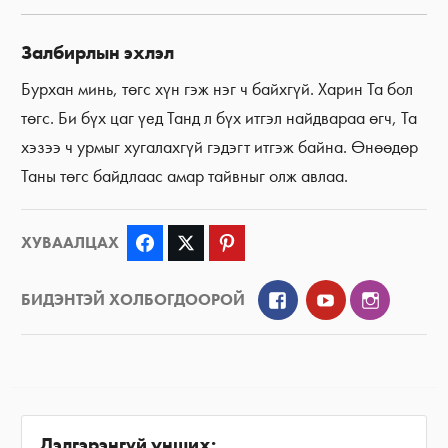
Залбирлын эхлэл
Бурхан минь, төгс хүн гэж нэг ч байхгүй. Харин Та бол
төгс. Би бүх цаг үед Танд л бүх итгэл найдвараа өгч, Та
хэзээ ч урмыг хугалахгүй гэдэгт итгэж байна. Өнөөдөр
Таны төгс байдлаас амар тайвныг олж авлаа.
ХУВААЛЦАХ
Facebook
Twitter
Pinterest
Facebook
YouTube
Instagra
БИДЭНТЭЙ ХОЛБОГДООРОЙ
Дэлгэрэнгүй унших: