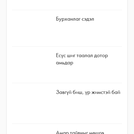
Бурханлаг сэдэл
Есүс шиг таалал дотор
амьдар
Завгүй биш, үр жимстэй бай
Амар тайвныг мөшгө