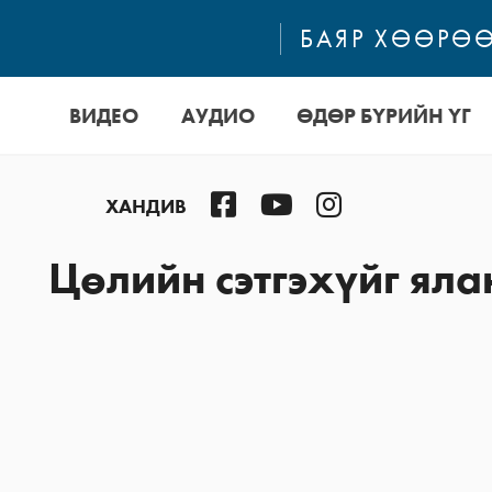
БАЯР ХӨӨРӨӨ
ВИДЕО
АУДИО
ӨДӨР БҮРИЙН ҮГ
Facebook
YouTube
Instagram
ХАНДИВ
Цөлийн сэтгэхүйг яла