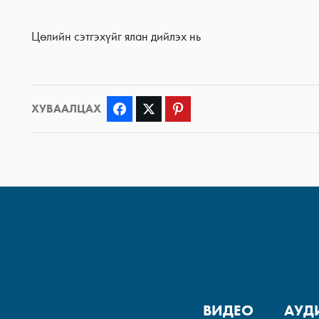
Цөлийн сэтгэхүйг ялан дийлэх нь
ХУВААЛЦАХ
Facebook
Twitter
Pinterest
ВИДЕО
АУД