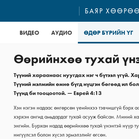
БАЯР ХӨӨРӨӨ
ВИДЕО
АУДИО
ӨДӨР БҮРИЙН ҮГ
Өөрийнхөө тухай үнэ
Түүний хараанаас нуугдах нэг ч бүтээл үгүй. Х
Түүний мэлмийн өмнө бүгд нүцгэн бөгөөд ил бол
Түүнд би тооцоотой.
—
Еврей 4:13
Хэн нэгэн надаас өнгөрсөн үеийнхээ тэвчишгүй бэрх а
хэрхэн ангид амьдардаг тухай асууж байсан. Миний ха
энгийн. Бурхан надад өөрийнхөө тухай үнэнтэй нүүр т
нигүүлсэл болон хүсэл эрмэлзлийг өгсөн.