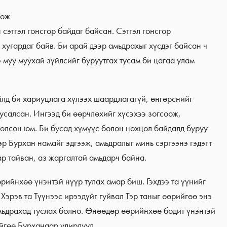
сөж
сэтгэл гонсгор байдаг байсан. Сэтгэл гонсгор
хугардаг байв. Би арай дээр амьдрахыг хүсдэг байсан ч
 муу муухай зүйлсийг буруутгах тусам би цагаа улам
йлд би хариуцлага хүлээх шаардлагагүй, өнгөрснийг
усалсан. Ингээд би өөрчлөхийг хүсэхээ зогсоож,
олсон юм. Би бусад хүмүүс болон нөхцөл байдалд буруу
р Бурхан намайг эдгээж, амьдралыг минь сэргээнэ гэдэгт
ар тайван, аз жаргалтай амьдарч байна.
рийнхөө үнэнтэй нүүр тулах амар биш. Гэхдээ та үүнийг
Хэрэв та Түүнээс ирээдүйг гуйвал Тэр таныг өөрийгөө энэ
мьдрахад туслах болно. Өнөөдөр өөрийнхөө бодит үнэнтэй
йгөө Бурханаар удирдуул.