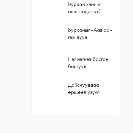
Бурхан хэнийг
ашигладаг вэ?
Бурханыг «Аав аа»
гэж дууд
Нэг нэгнээ босгон
байгуул
Дайснууддаа
өршөөл үзүүл