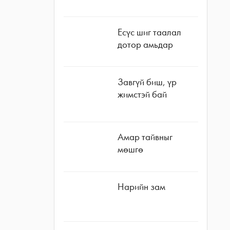
Есүс шиг таалал
дотор амьдар
Завгүй биш, үр
жимстэй бай
Амар тайвныг
мөшгө
Нарийн зам