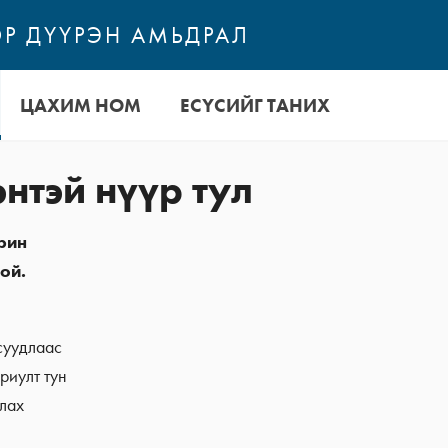
Р ДҮҮРЭН АМЬДРАЛ
ЦАХИМ НОМ
ЕСҮСИЙГ ТАНИХ
нтэй нүүр тул
арин
ой.
суудлаас
риулт тун
улах