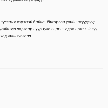
 тусламж хэрэгтэй байна. Өнгөрсөн үеийн асуудлууд
гийн хүч чадлаар нүүр тулах цаг нь одоо иржээ. Илүү
хөд минь туслаач.