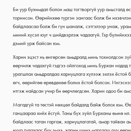
Би уур бухимдал болон маш тогтворгүй уур амьсгалд ө
торнисон. Өөрийнхөө түргэн зангаас болж би ихэвчлэн 
байдлаасаа болж би гүн шаналж, сэтгэлээр унаж, урам 
миний хүсэл юуг ч шийдвэрлэж чадаагүй. Гэр бүлийнхээ
дэмий үрж байсан юм.
Харин эцэст нь өнгөрсөн амьдралд минь тохиолдсон зү
өөрчилж чадахгүй гэдгээ ойлгоход минь Бурхан надад т
урагшлах амьдралдаа хариуцлага хүлээж эхлэх ёстой б
өгч, өөрийгөө өрөвдөхөө болих ёстой болсон. Ингэснээ
итгэж найдсан учир би өөрчлөгдсөн. Харин одоо би ам
Магадгүй та төстэй нөхцөл байдалд байж болох юм. Өө
ганцаараа хийх ёсгүй. Таны бүх зүйл Бурханы өмнө ил. 
байдлаас татан гаргаж, хариуцлагатай, амар тайван а
нүүр тулахаас бүү эмээ, харин шинэ маргааш руу өөри