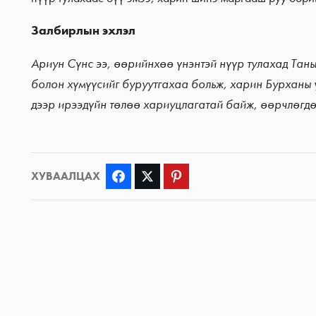
Залбирлын эхлэл
Ариун Сүнс ээ, өөрийнхөө үнэнтэй нүүр тулахад Таны
болон хүмүүсийг буруутгахаа больж, харин Бурханы ү
дээр ирээдүйн төлөө хариуцлагатай байж, өөрчлөгдө
ХУВААЛЦАХ
Facebook
Twitter
Pinterest