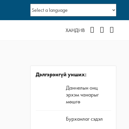
Facebook
YouTube
Instagr
ХАНДИВ
Дэлгэрэнгүй унших:
Даниелын онц
эрхэм чанарыг
мөшгө
Бурханлаг сэдэл