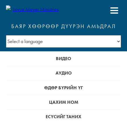
БАЯР ХӨӨРӨӨР ДҮҮРЭН АМЬДРАЛ
ВИДЕО
АУДИО
ӨДӨР БҮРИЙН ҮГ
ЦАХИМ НОМ
ЕСҮСИЙГ ТАНИХ