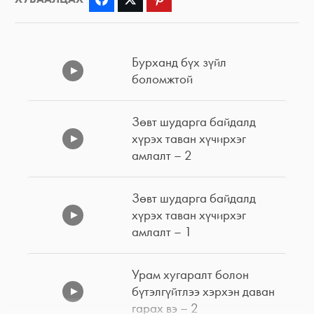
Бурханд бүх зүйл
боломжтой
Зөвт шударга байдалд
хүрэх таван хүчирхэг
амлалт – 2
Зөвт шударга байдалд
хүрэх таван хүчирхэг
амлалт – 1
Урам хугаралт болон
бүтэлгүйтлээ хэрхэн даван
гарах вэ – 2