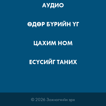
АУДИО
Худаг хаагддаг
ӨДӨР БҮРИЙН ҮГ
Итгэлтэйгээр алх, ингэвэл та
уралдаанаа явуулж чадна –
2
ЦАХИМ НОМ
Итгэлтэйгээр алх, ингэвэл та
ЕСҮСИЙГ ТАНИХ
уралдаанаа явуулж чадна –
1
Амьдралынхаа аль ч үед
хэрхэн хүчтэй байх вэ?
© 2026 Зохиогчийн эрх