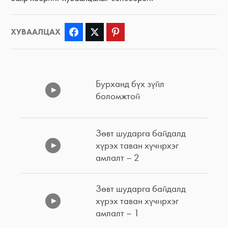
ХУВААЛЦАХ
Facebook
Twitter
Pinterest
Бурханд бүх зүйл
боломжтой
Зөвт шударга байдалд
хүрэх таван хүчирхэг
амлалт – 2
Зөвт шударга байдалд
хүрэх таван хүчирхэг
амлалт – 1