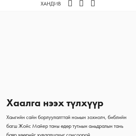
Facebook
YouTube
Instagram
ХАНДИВ
Хаалга нээх түлхүүр
Хамгийн сайн борлуулалттай номын зохиолч, библийн
багш Жойс Майер таны өдөр тутмын амьдралын тань
баяр хөөрийг хуваалцахыг сонсоорой.