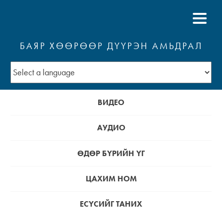
БАЯР ХӨӨРӨӨР ДҮҮРЭН АМЬДРАЛ
ВИДЕО
АУДИО
ӨДӨР БҮРИЙН ҮГ
ЦАХИМ НОМ
ЕСҮСИЙГ ТАНИХ