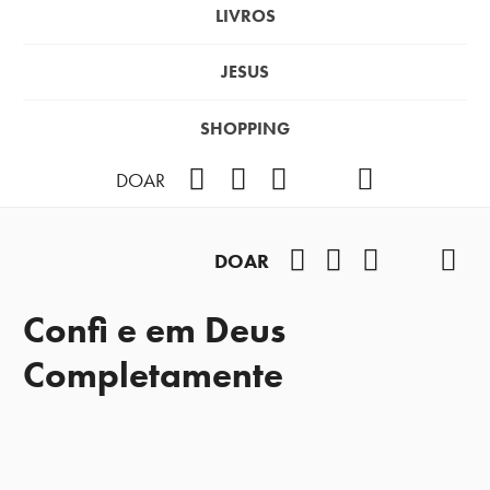
LIVROS
JESUS
SHOPPING
Facebook
Instagram
Youtube
TikTok
Podcast
DOAR
Facebook
Instagram
Youtube
TikTok
Pod
DOAR
Confi e em Deus
Completamente