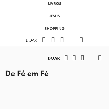
LIVROS
JESUS
SHOPPING
Facebook
Instagram
Youtube
TikTok
Podcast
DOAR
Facebook
Instagram
Youtube
TikTok
Pod
DOAR
De Fé em Fé