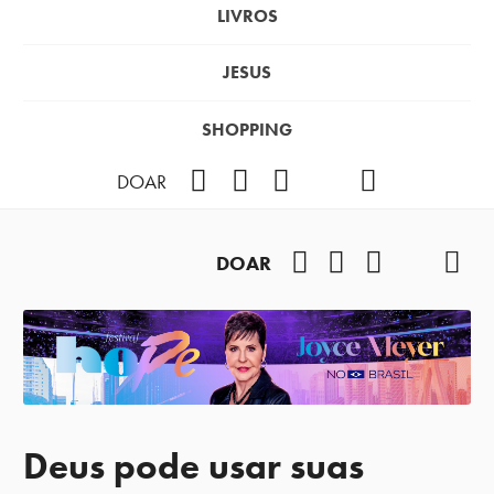
LIVROS
JESUS
SHOPPING
Facebook
Instagram
Youtube
TikTok
Podcast
DOAR
Facebook
Instagram
Youtube
TikTok
Pod
DOAR
Deus pode usar suas