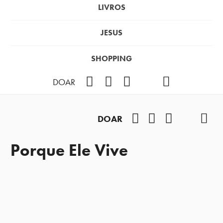
LIVROS
JESUS
SHOPPING
Facebook
Instagram
Youtube
TikTok
Podcast
DOAR
Facebook
Instagram
Youtube
TikTok
Pod
DOAR
Porque Ele Vive