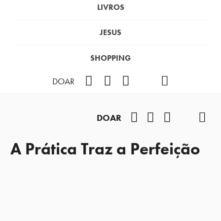
LIVROS
JESUS
SHOPPING
Facebook
Instagram
Youtube
TikTok
Podcast
DOAR
Facebook
Instagram
Youtube
TikTok
Pod
DOAR
A Prática Traz a Perfeição