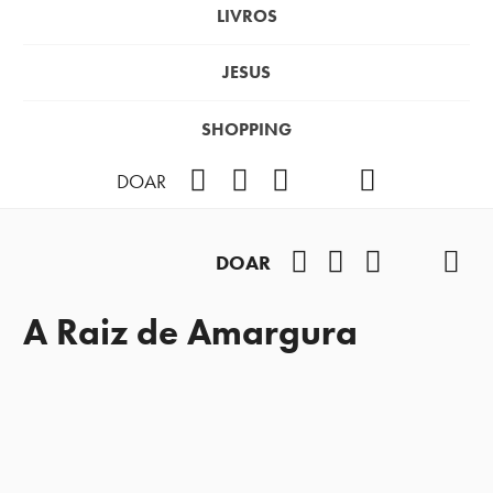
LIVROS
JESUS
SHOPPING
Facebook
Instagram
Youtube
TikTok
Podcast
DOAR
Facebook
Instagram
Youtube
TikTok
Pod
DOAR
A Raiz de Amargura