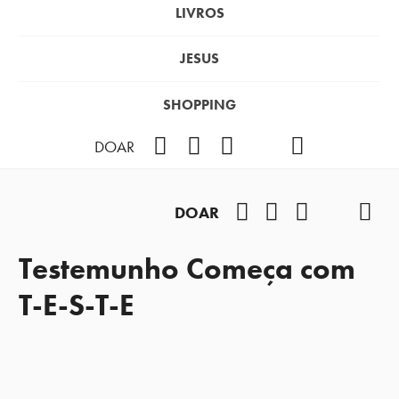
LIVROS
JESUS
SHOPPING
Facebook
Instagram
Youtube
TikTok
Podcast
DOAR
Facebook
Instagram
Youtube
TikTok
Pod
DOAR
Testemunho Começa com
T-E-S-T-E