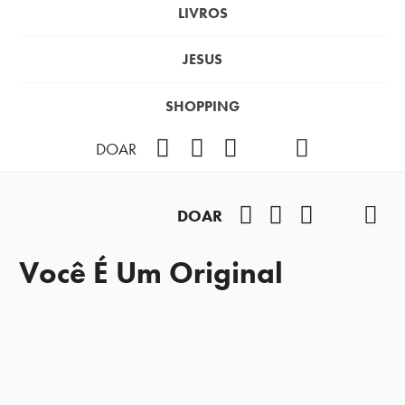
LIVROS
JESUS
SHOPPING
Facebook
Instagram
Youtube
TikTok
Podcast
DOAR
Facebook
Instagram
Youtube
TikTok
Pod
DOAR
Você É Um Original