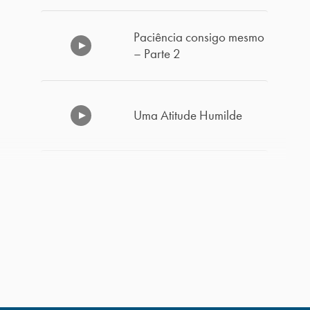
Paciência consigo mesmo
– Parte 2
Uma Atitude Humilde
Paciência consigo mesmo
– Parte 1
O Poder da Humildade –
Parte 2