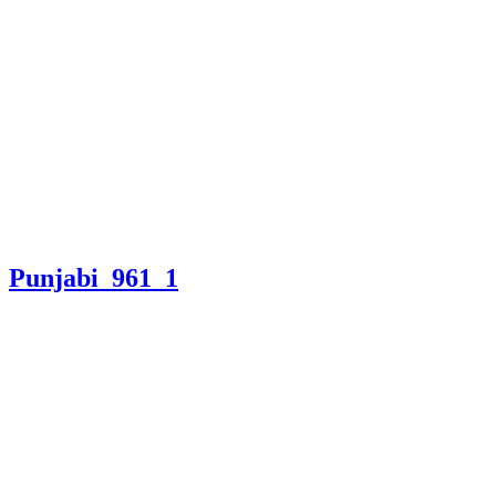
Punjabi_961_1