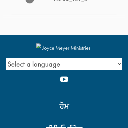
Punjabi_959_4
ਆਪਣਾ ਦਿਨ ਸ਼ੁਰੂ ਕਰਨਾ -1
YOUTUBE
ਜ਼ਿੰਦਗੀ ਨਾਲ ਸਫ਼ਲ ਹੋਣਾ -2
ਹੋਮ
ਜ਼ਿੰਦਗੀ ਨਾਲ ਸਫ਼ਲ ਹੋਣਾ -1