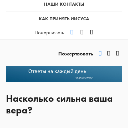
НАШИ КОНТАКТЫ
КАК ПРИНЯТЬ ИИСУСА
VKontakte
YouTube
Podcast
Пожертвовать
VKontakte
YouTub
Pod
Пожертвовать
Насколько сильна ваша
вера?