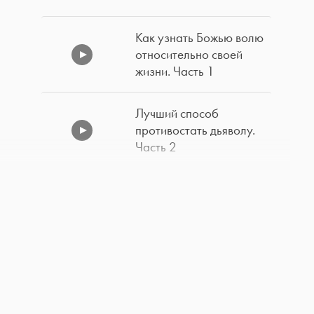
Как узнать Божью волю
относительно своей
жизни. Часть 1
Лучший способ
противостать дьяволу.
Часть 2
Лучший способ
противостать дьяволу.
Часть 1
Евангелие от Матфея,
глава 5. Часть 3