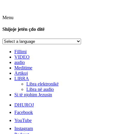
Menu
Shijoje jetën çdo ditë
Fillimi
VIDEO
audio
Meditime
Artikuj
LIBRA
Libra elektronikë
Libra në audio
Si të njohim Jezusin
DHUROJ
Facebook
YouTube
Instagram