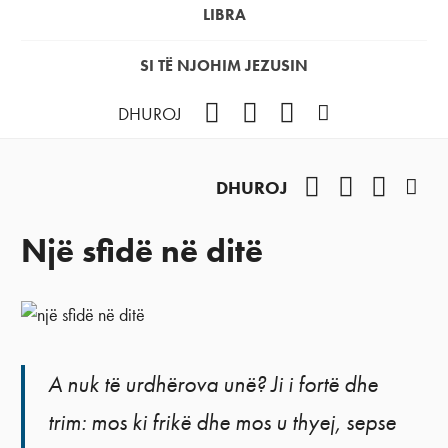
LIBRA
SI TË NJOHIM JEZUSIN
Facebook
YouTube
Instagram
Podcast
DHUROJ
Facebook
YouTube
Instag
Pod
DHUROJ
Një sfidë në ditë
A nuk të urdhërova unë? Ji i fortë dhe
trim: mos ki frikë dhe mos u thyej, sepse