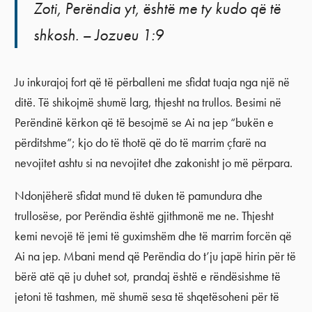
Zoti, Perëndia yt, është me ty kudo që të
shkosh. – Jozueu 1:9
Ju inkurajoj fort që të përballeni me sfidat tuaja nga një në
ditë. Të shikojmë shumë larg, thjesht na trullos. Besimi në
Perëndinë kërkon që të besojmë se Ai na jep “bukën e
përditshme”; kjo do të thotë që do të marrim çfarë na
nevojitet ashtu si na nevojitet dhe zakonisht jo më përpara.
Ndonjëherë sfidat mund të duken të pamundura dhe
trullosëse, por Perëndia është gjithmonë me ne. Thjesht
kemi nevojë të jemi të guximshëm dhe të marrim forcën që
Ai na jep. Mbani mend që Perëndia do t’ju japë hirin për të
bërë atë që ju duhet sot, prandaj është e rëndësishme të
jetoni të tashmen, më shumë sesa të shqetësoheni për të