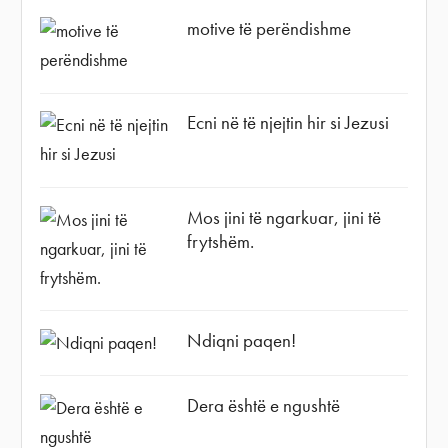
motive të perëndishme
Ecni në të njejtin hir si Jezusi
Mos jini të ngarkuar, jini të
frytshëm.
Ndiqni paqen!
Dera është e ngushtë