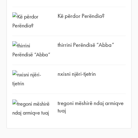
Kë përdor Perëndia?
thirrini Perëndisë “Abba”
nxisni njëri-tjetrin
tregoni mëshirë ndaj armiqve
tuaj