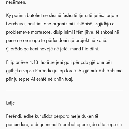
nesërmen.
Ky parim zbatohet në shumë fusha të tjera të jetës; larja e
borxheve, pastrimi dhe organizimi i shtëpisë, zgjidhja e
problemeve martesore, disiplinimi i fëmijëve, të shkoni në
punë në orar apo të përfundoni një projekt në kohë.
Çfarëdo që keni nevojë në jetë, mund t’ia dilni.
Filipianëve 4:13 thotë se jeni gati për çdo gjë dhe për
gjithçka sepse Perëndia ju jep forcë. Asgjë nuk është shumë
për ju sepse Ai është në anën tuaj.
Lutje
Perëndi, edhe kur sfidat përpara meje duken të
pamundura, e di që mund t’i përballoj për çdo ditë sepse Ti