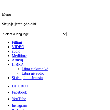
Menu
Shijoje jetën çdo ditë
Fillimi
VIDEO
audio
Meditime
Artikuj
LIBRA
Libra elektronikë
Libra në audio
Si të njohim Jezusin
DHUROJ
Facebook
YouTube
Instagram