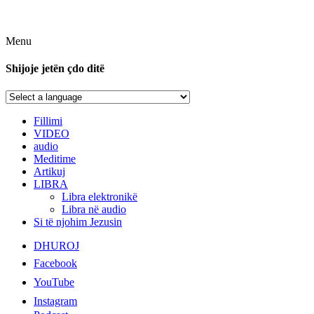
Menu
Shijoje jetën çdo ditë
Fillimi
VIDEO
audio
Meditime
Artikuj
LIBRA
Libra elektronikë
Libra në audio
Si të njohim Jezusin
DHUROJ
Facebook
YouTube
Instagram