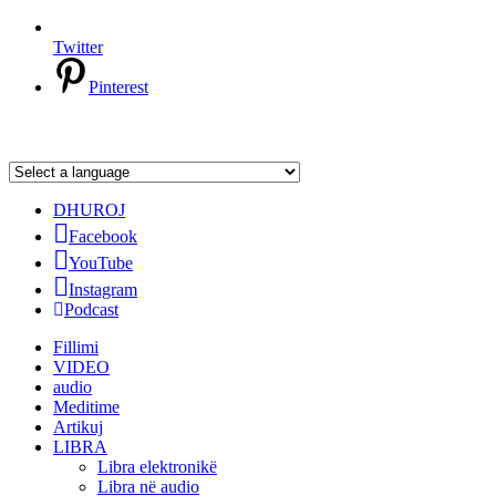
Twitter
Pinterest
DHUROJ
Facebook
YouTube
Instagram
Podcast
Fillimi
VIDEO
audio
Meditime
Artikuj
LIBRA
Libra elektronikë
Libra në audio