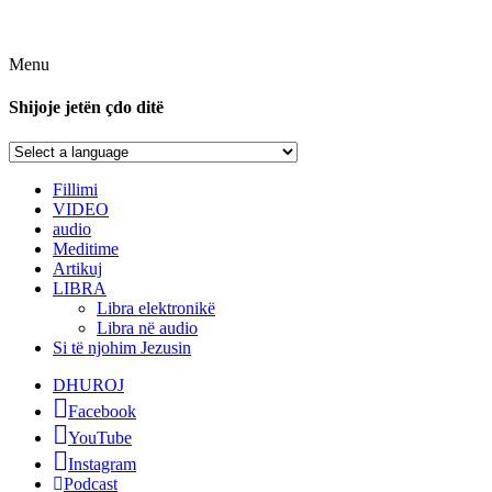
Menu
Shijoje jetën çdo ditë
Fillimi
VIDEO
audio
Meditime
Artikuj
LIBRA
Libra elektronikë
Libra në audio
Si të njohim Jezusin
DHUROJ
Facebook
YouTube
Instagram
Podcast