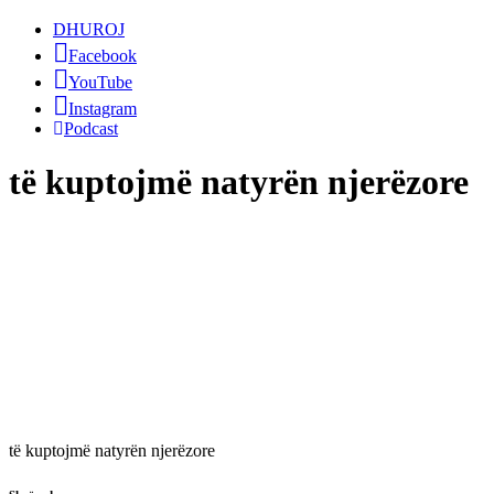
DHUROJ
Facebook
YouTube
Instagram
Podcast
të kuptojmë natyrën njerëzore
të kuptojmë natyrën njerëzore