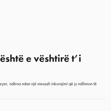
është e vështirë t’i
yer, ndërsa ndan një mesazh inkurajimi që ju ndihmon të