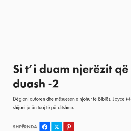
Si t’i duam njerëzit që 
duash -2
Dëgjoni autoren dhe mësuesen e njohur të Biblës, Joyce Me
shijoni jetën tuaj të përditshme.
SHPËRNDA
Facebook
Twitter
Pinterest