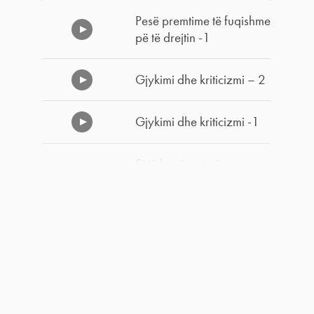
Pesë premtime të fuqishme
pë të drejtin -1
Gjykimi dhe kriticizmi – 2
Gjykimi dhe kriticizmi -1
Si të kapërcejmë
zhgënjimin dhe
dekurajimin -2
Si të kapërcejmë
zhgënjimin dhe
dekurajimin -1