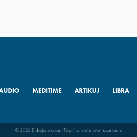
AUDIO
MEDITIME
ARTIKUJ
LIBRA
© 2026 E drejta e autorit Të gjitha të drejtat e rezervuara