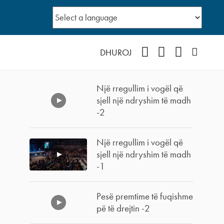
Facebook
YouTube
Instagram
Podcast
DHUROJ
Një rregullim i vogël që
sjell një ndryshim të madh
-2
Një rregullim i vogël që
sjell një ndryshim të madh
-1
Pesë premtime të fuqishme
pë të drejtin -2