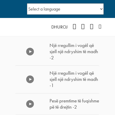
Facebook
YouTube
Instagram
Podcast
DHUROJ
Një rregullim i vogël që
sjell një ndryshim të madh
-2
Një rregullim i vogël që
sjell një ndryshim të madh
-1
Pesë premtime të fuqishme
pë të drejtin -2