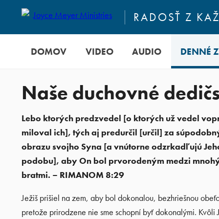
RADOSŤ Z KA
DOMOV
VIDEO
AUDIO
DENNÉ 
Naše duchovné dedičs
Lebo ktorých predzvedel [o ktorých už vedel vop
miloval ich], tých aj predurčil [určil] za súpodobn
obrazu svojho Syna [a vnútorne odzrkadľujú Jeh
podobu], aby On bol prvorodeným medzi mnoh
bratmi. – RIMANOM 8:29
Ježiš prišiel na zem, aby bol dokonalou, bezhriešnou obeťo
pretože prirodzene nie sme schopní byť dokonalými. Kvôli 