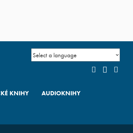
FACEBOOK
YOUTUB
INS
CKÉ KNIHY
AUDIOKNIHY