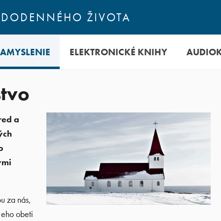
ŽDODENNÉHO ŽIVOTA
ZAMYSLENIE
ELEKTRONICKÉ KNIHY
AUDIO
tvo
red a
ých
o
ými
u za nás,
Jeho obeti