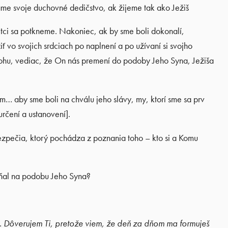
e svoje duchovné dedičstvo, ak žijeme tak ako Ježiš
etci sa potkneme. Nakoniec, ak by sme boli dokonalí,
ť vo svojich srdciach po naplnení a po užívaní si svojho
ohu, vediac, že On nás premení do podoby Jeho Syna, Ježiša
m… aby sme boli na chválu jeho slávy, my, ktorí sme sa prv
určení a ustanovení].
ezpečia, ktorý pochádza z poznania toho – kto si a Komu
ňal na podobu Jeho Syna?
. Dôverujem Ti, pretože viem, že deň za dňom ma formuješ