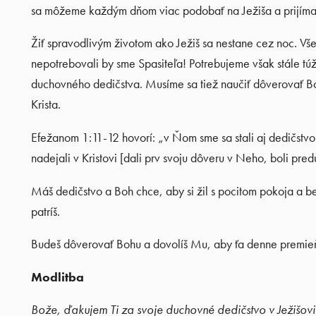
sa môžeme každým dňom viac podobať na Ježiša a prijímam
Žiť spravodlivým životom ako Ježiš sa nestane cez noc. Vš
nepotrebovali by sme Spasiteľa! Potrebujeme však stále túži
duchovného dedičstva. Musíme sa tiež naučiť dôverovať B
Krista.
Efežanom 1:11-12 hovorí: „v Ňom sme sa stali aj dedičstvo
nadejali v Kristovi [dali prv svoju dôveru v Neho, boli pred
Máš dedičstvo a Boh chce, aby si žil s pocitom pokoja a b
patríš.
Budeš dôverovať Bohu a dovolíš Mu, aby ťa denne premie
Modlitba
Bože, ďakujem Ti za svoje duchovné dedičstvo v Ježišovi