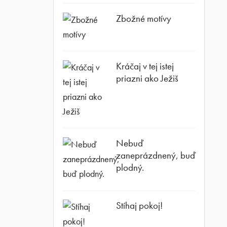
Zbožné motívy
Kráčaj v tej istej
priazni ako Ježiš
Nebuď
zaneprázdnený, buď
plodný.
Stíhaj pokoj!