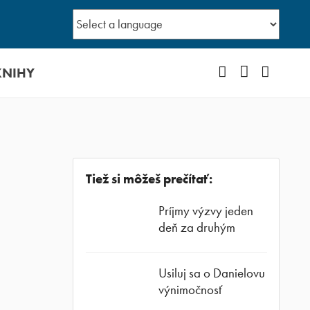
KNIHY
Facebook
YouTube
Instagr
Tiež si môžeš prečítať:
Príjmy výzvy jeden
deň za druhým
Usiluj sa o Danielovu
výnimočnosť