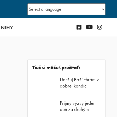
KNIHY
Facebook
YouTube
Instagr
Tiež si môžeš prečítať:
Udržuj Boží chrám v
dobrej kondícii
Príjmy výzvy jeden
deň za druhým