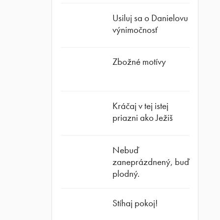
Usiluj sa o Danielovu
výnimočnosť
Zbožné motívy
Kráčaj v tej istej
priazni ako Ježiš
Nebuď
zaneprázdnený, buď
plodný.
Stíhaj pokoj!