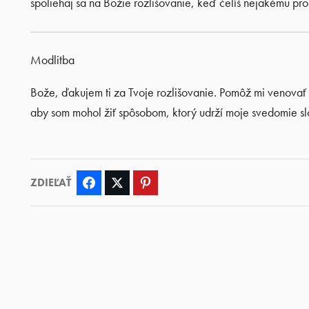
spoliehaj sa na Božie rozlišovanie, keď čelíš nejakému p
Modlitba
Bože, ďakujem ti za Tvoje rozlišovanie. Pomôž mi venovať
aby som mohol žiť spôsobom, ktorý udrží moje svedomie sl
ZDIEĽAŤ
Facebook
Twitter
Pinterest