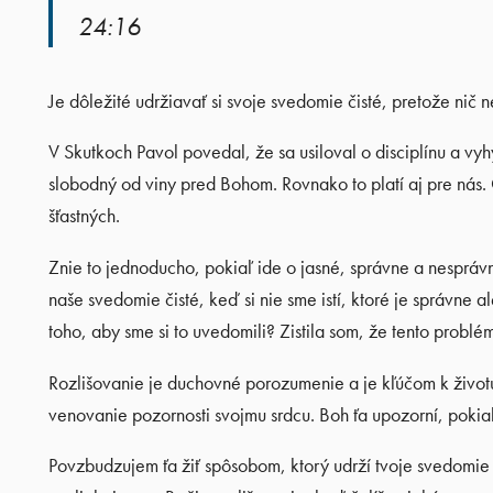
24:16
Je dôležité udržiavať si svoje svedomie čisté, pretože nič n
V Skutkoch Pavol povedal, že sa usiloval o disciplínu a v
slobodný od viny pred Bohom. Rovnako to platí aj pre nás.
šťastných.
Znie to jednoducho, pokiaľ ide o jasné, správne a nespráv
naše svedomie čisté, keď si nie sme istí, ktoré je správn
toho, aby sme si to uvedomili? Zistila som, že tento problém
Rozlišovanie je duchovné porozumenie a je kľúčom k životu
venovanie pozornosti svojmu srdcu. Boh ťa upozorní, pokiaľ b
Povzbudzujem ťa žiť spôsobom, ktorý udrží tvoje svedomie či