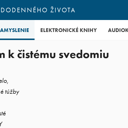
ŽDODENNÉHO ŽIVOTA
ZAMYSLENIE
ELEKTRONICKÉ KNIHY
AUDIO
m k čistému svedomiu
elo,
ké túžby
sté
Y