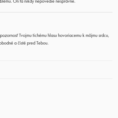
roblému. On ťa nikdy nepovedie nesprávne.
 pozornosť Tvojmu tichému hlasu hovoriacemu k môjmu srdcu,
obodné a čisté pred Tebou.