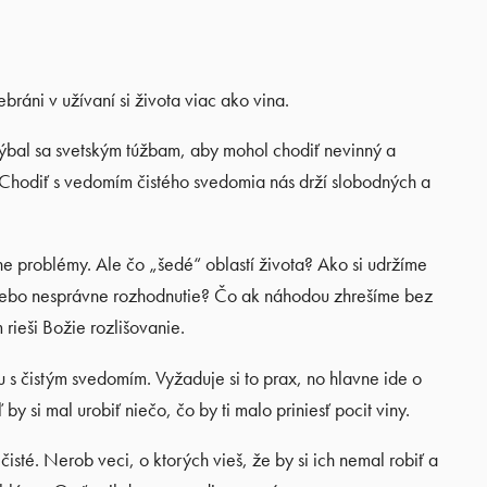
ebráni v užívaní si života viac ako vina.
yhýbal sa svetským túžbam, aby mohol chodiť nevinný a
 Chodiť s vedomím čistého svedomia nás drží slobodných a
ne problémy. Ale čo „šedé“ oblastí života? Ako si udržíme
e alebo nesprávne rozhodnutie? Čo ak náhodou zhrešíme bez
 rieši Božie rozlišovanie.
 s čistým svedomím. Vyžaduje si to prax, no hlavne ide o
y si mal urobiť niečo, čo by ti malo priniesť pocit viny.
sté. Nerob veci, o ktorých vieš, že by si ich nemal robiť a