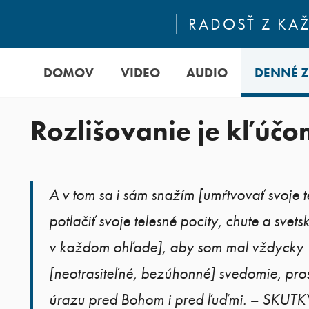
RADOSŤ Z KA
DOMOV
VIDEO
AUDIO
DENNÉ 
Rozlišovanie je kľúčo
A v tom sa i sám snažím [umŕtvovať svoje t
potlačiť svoje telesné pocity, chute a svets
v každom ohľade], aby som mal vždycky
[neotrasiteľné, bezúhonné] svedomie, pro
úrazu pred Bohom i pred ľuďmi. – SKUTK