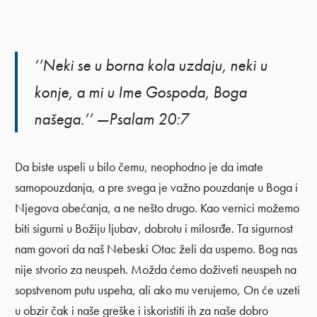
‘’Neki se u borna kola uzdaju, neki u
konje, a mi u Ime Gospoda, Boga
našega.’’ —Psalam 20:7
Da biste uspeli u bilo čemu, neophodno je da imate
samopouzdanja, a pre svega je važno pouzdanje u Boga i
Njegova obećanja, a ne nešto drugo. Kao vernici možemo
biti sigurni u Božiju ljubav, dobrotu i milosrđe. Ta sigurnost
nam govori da naš Nebeski Otac želi da uspemo. Bog nas
nije stvorio za neuspeh. Možda ćemo doživeti neuspeh na
sopstvenom putu uspeha, ali ako mu verujemo, On će uzeti
u obzir čak i naše greške i iskoristiti ih za naše dobro