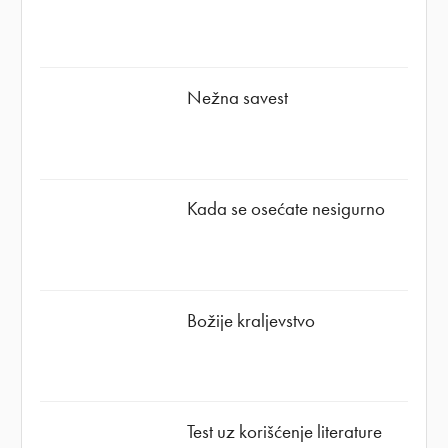
Nežna savest
Kada se osećate nesigurno
Božije kraljevstvo
Test uz korišćenje literature