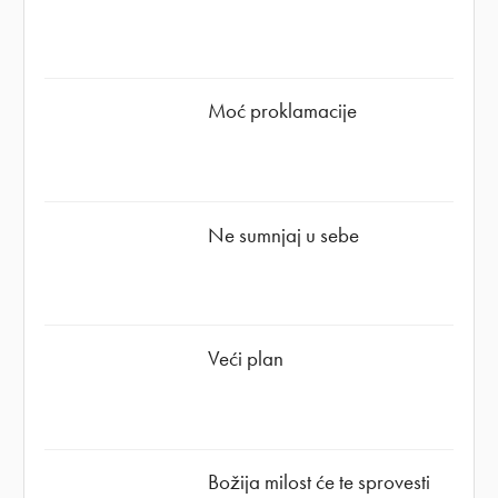
Moć proklamacije
Ne sumnjaj u sebe
Veći plan
Božija milost će te sprovesti