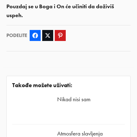
Pouzdaj se u Boga i On će učiniti da doživiš
uspeh.
PODELITE
Facebook
Twitter
Pinterest
Takođe možete uživati:
Nikad nisi sam
Atmosfera slavljenja