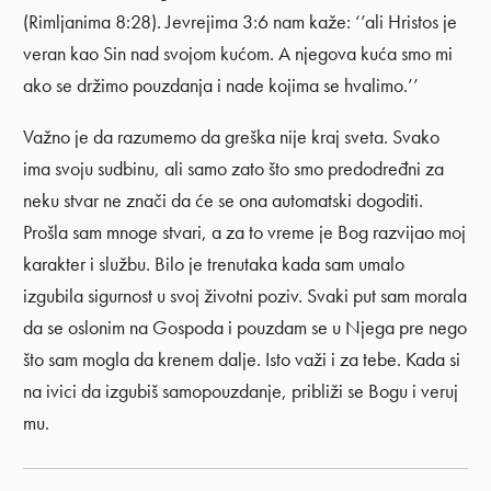
(Rimljanima 8:28). Jevrejima 3:6 nam kaže: ‘’ali Hristos je
veran kao Sin nad svojom kućom. A njegova kuća smo mi
ako se držimo pouzdanja i nade kojima se hvalimo.’’
Važno je da razumemo da greška nije kraj sveta. Svako
ima svoju sudbinu, ali samo zato što smo predodređni za
neku stvar ne znači da će se ona automatski dogoditi.
Prošla sam mnoge stvari, a za to vreme je Bog razvijao moj
karakter i službu. Bilo je trenutaka kada sam umalo
izgubila sigurnost u svoj životni poziv. Svaki put sam morala
da se oslonim na Gospoda i pouzdam se u Njega pre nego
što sam mogla da krenem dalje. Isto važi i za tebe. Kada si
na ivici da izgubiš samopouzdanje, približi se Bogu i veruj
mu.