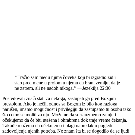
‘’Tražio sam među njima čoveka koji bi izgradio zid i
stao pred mene u prolom u njemu da brani zemlju, da je
ne zatrem, ali ne nađoh nikoga.’’ —Jezekilja 22:30
Posredovati znači stati za nekoga, zastupati ga pred Božijim
prestolom. Ako je nečiji odnos sa Bogom iz bilo kog razloga
narušen, imamo mogućnost i privilegiju da zastupamo tu osobu tako
što ćemo se moliti za nju. Možemo da se zauzmemo za nju i
očekujemo da će biti utešena i ohrabrena dok traje vreme čekanja.
Takođe možemo da očekujemo i blagi napredak u pogledu
zadovoljenja njenih potreba. Ne znam šta bi se dogodilo da se ljudi