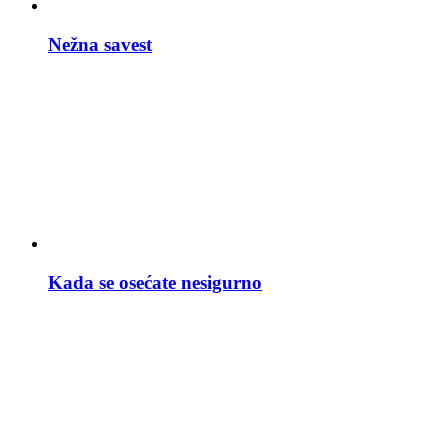
Nežna savest
Kada se osećate nesigurno