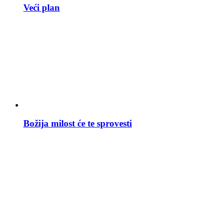
Veći plan
Božija milost će te sprovesti