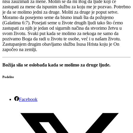
nisu zauzimali za mene. Molim se da mi Bog da ljude koji će
zastupati za mene da ispunim službu za koju me je pozvao. Potrebno
je da se molimo jedni za druge. Moliti za druge je poput setve.
Moramo da posejemo seme da bismo imali šta da požnjemo
(Galatima 6:7). Posejati seme u živote drugih ljudi tako što ćemo
zastupati za njih je jedan od sigurnih načina da stvorimo žetvu u
svom životu. Svaki put kada se molimo za nekoga ne samo da
pozivamo Boga da radi u životu te osobe, već i u našam životu.
Zastupanjem drugim obavljamo službu Isusa Hrista koju je On
započeo na zemlji.
Božija sila se oslobađa kada se molimo za druge ljude.
Podelite
Facebook