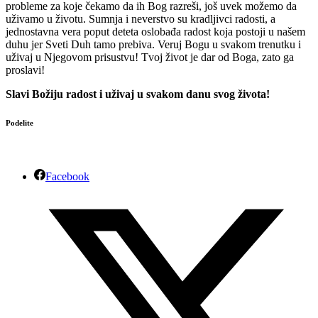
probleme za koje čekamo da ih Bog razreši, još uvek možemo da
uživamo u životu. Sumnja i neverstvo su kradljivci radosti, a
jednostavna vera poput deteta oslobađa radost koja postoji u našem
duhu jer Sveti Duh tamo prebiva. Veruj Bogu u svakom trenutku i
uživaj u Njegovom prisustvu! Tvoj život je dar od Boga, zato ga
proslavi!
Slavi Božiju radost i uživaj u svakom danu svog života!
Podelite
Facebook