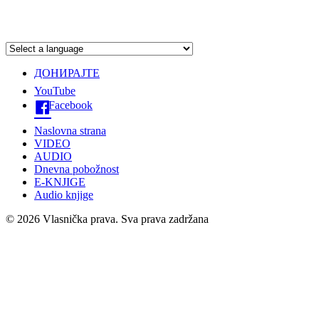
ДОНИРАЈТЕ
YouTube
Facebook
Naslovna strana
VIDEO
AUDIO
Dnevna pobožnost
E-KNJIGE
Audio knjige
© 2026 Vlasnička prava. Sva prava zadržana