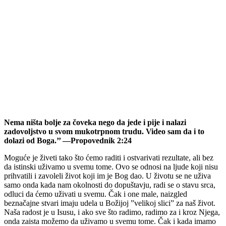
Nema ništa bolje za čoveka nego da jede i pije i nalazi
zadovoljstvo u svom mukotrpnom trudu. Video sam da i to
dolazi od Boga.’’ —Propovednik 2:24
Moguće je živeti tako što ćemo raditi i ostvarivati rezultate, ali bez
da istinski uživamo u svemu tome. Ovo se odnosi na ljude koji nisu
prihvatili i zavoleli život koji im je Bog dao. U životu se ne uživa
samo onda kada nam okolnosti do dopuštavju, radi se o stavu srca,
odluci da ćemo uživati u svemu. Čak i one male, naizgled
beznačajne stvari imaju udela u Božijoj ”velikoj slici” za naš život.
Naša radost je u Isusu, i ako sve što radimo, radimo za i kroz Njega,
onda zaista možemo da uživamo u svemu tome. Čak i kada imamo