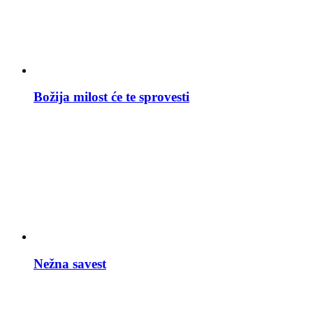
Božija milost će te sprovesti
Nežna savest