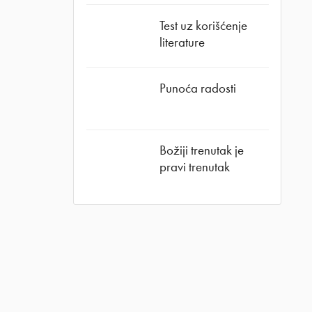
Test uz korišćenje
literature
Punoća radosti
Božiji trenutak je
pravi trenutak