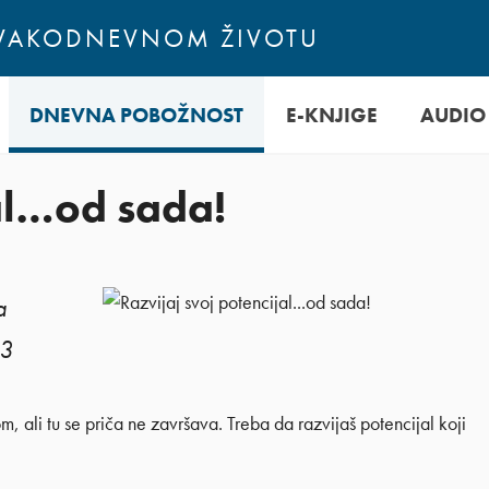
SVAKODNEVNOM ŽIVOTU
DNEVNA POBOŽNOST
E-KNJIGE
AUDIO
jal…od sada!
a
23
, ali tu se priča ne završava. Treba da razvijaš potencijal koji