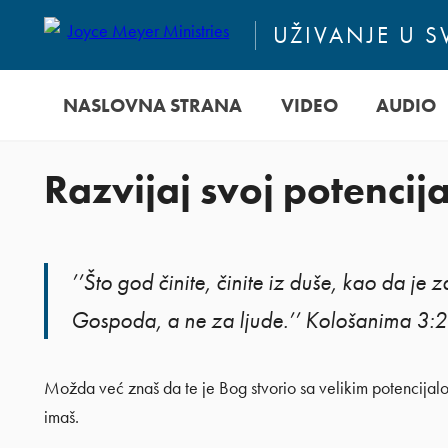
UŽIVANJE U 
NASLOVNA STRANA
VIDEO
AUDIO
Razvijaj svoj potenci
’’Što god činite, činite iz duše, kao da je z
Gospoda, a ne za ljude.’’ Kološanima 3:
Možda već znaš da te je Bog stvorio sa velikim potencijalom
imaš.