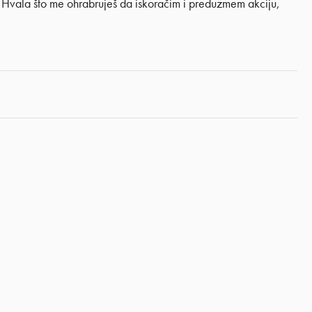
 Hvala što me ohrabruješ da iskoračim i preduzmem akciju,