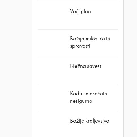
Veći plan
Božija milost će te
sprovesti
Nežna savest
Kada se osećate
nesigurno
Božije kraljevstvo