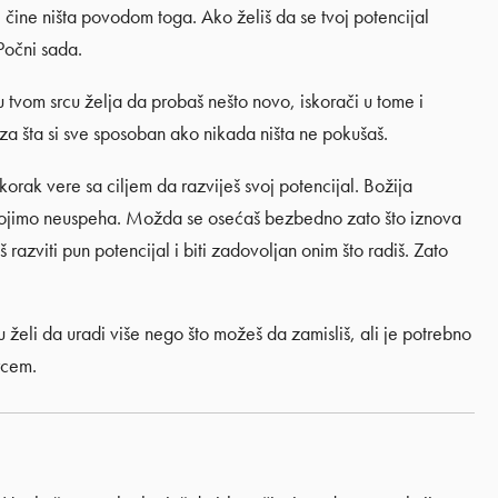
 čine ništa povodom toga. Ako želiš da se tvoj potencijal
Počni sada.
 u tvom srcu želja da probaš nešto novo, iskorači u tome i
 za šta si sve sposoban ako nikada ništa ne pokušaš.
orak vere sa ciljem da razviješ svoj potencijal. Božija
 bojimo neuspeha. Možda se osećaš bezbedno zato što iznova
razviti pun potencijal i biti zadovoljan onim što radiš. Zato
u želi da uradi više nego što možeš da zamisliš, ali je potrebno
rcem.