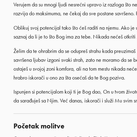
Verujem da su mnogi ljudi nesrećni upravo iz razloga što ne
razvija do maksimuma, ne čekaj da sve postane savršeno. 
Oblikuj svoj potencijal tako što ćeš raditi na njemu. Ako je
saznaj da li je to što Bog ima za tebe. Nikada nećeš otkriti
Želim da te ohrabrim da se odupreš strahu kada preuzimaš k
savršena ljubav izgoni svaki strah, zato ne moramo da se
ostaješ u svojoj zoni komfora, ali na tom mestu nikada nećeš 
hrabro iskorači u ono za šta osećaš da te Bog poziva.
Ispunjen si potencijalom koji ti je Bog dao, On u tvom život
da sarađuješ sa Njim. Već danas, iskorači i služi Mu svim s
Početak molitve