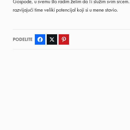
Gospode, u svemu što radim želim da Ti služim svim srcem.
razvijajući time veliki potencijal koji si u mene stavio.
PODELITE
Facebook
Twitter
Pinterest