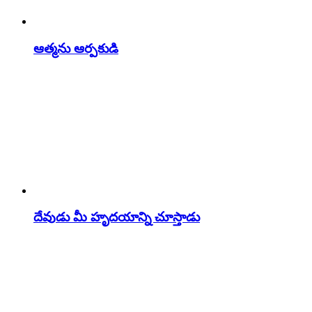
ఆత్మను ఆర్పకుడి
దేవుడు మీ హృదయాన్ని చూస్తాడు