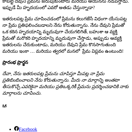
కాబట్టి దేవుని ప్రేమను జరుపుకుంటారు మరియు ఆయనను నడిపిస్తాడు.
ఇప్పుడే మీ హృదయంలో ఎవరో అతడు చేస్తున్నాడా?
ఇతరులపట్ల ప్రేమ చూపించడంలో ప్రేమను కలుగజేసే విధంగా యేసుపట్ల
నా ప్రేమ ప్రతిఫలించబడాలని నేను కోరుతున్నాను. నేను దేవుని ప్రేమతో
ఒక కఠిన హృదయాన్ని మృదువుగా చేయగలిగితే, బహుశా ఆ వ్యక్తి
ప్రేమతో మరొకరి హృదయాన్ని మృదువుగా చేస్తాడు, అప్పుడు ఆవ్యక్తి
ఇతరులను చేరుకుంటాడు, మరియు దేవుని ప్రేమ కొనసాగుతుంది
మరియు ఇంకా … మరియు త్వరలో మనలో ప్రేమ విప్లవం ఉంటుంది!
ప్రారంభ ప్రార్థన
దేవా, నేను ఇతరులపట్ల ప్రేమను చూపిస్తూ మీపట్ల నా ప్రేమ
ప్రతిబింబించాలని నేను కోరుతున్నాను. మీరు నా మార్గాన్ని అంతటా
తీసుకొచ్చే ఎవరికైనా మరియు ప్రతిఒక్కరికీ ప్రేమను ప్రదర్శించడానికి నాకు
మార్గాలను చూపించు.
షేర్
Facebook