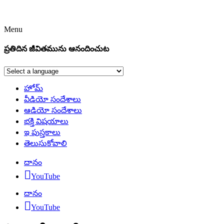
Menu
ప్రతిదిన జీవితమును ఆనందించుట
హోమ్
వీడియో సందేశాలు
ఆడియో సందేశాలు
భక్తి విషయాలు
ఇ పుస్తకాలు
తెలుసుకోవాలి
దానం
YouTube
దానం
YouTube