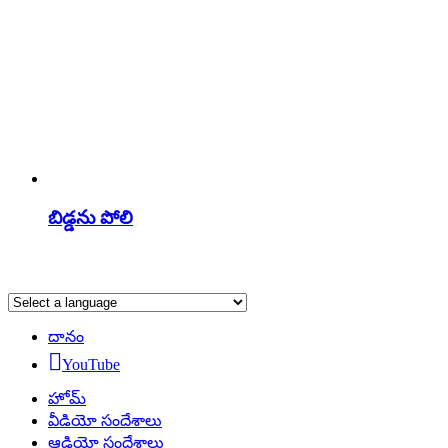
బిడ్డను పోలి
దానం
YouTube
హోమ్
వీడియో సందేశాలు
ఆడియో సందేశాలు