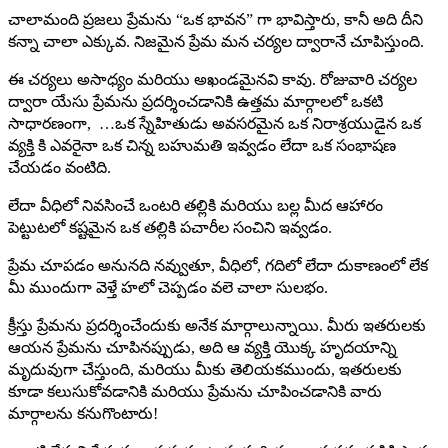
చాలామంది ప్రజలు ప్రేమను “ఒక భావన” గా భావిస్తారు, కానీ అది దీని
కన్నా చాలా ఎక్కువ. నిజమైన ప్రేమ మన చర్యల ద్వారానే చూపిస్తుంది.
ఈ చర్యలు అసాధ్యం మరియు అఖండమైనవి కావు. రోజువారి చర్యల
ద్వారా యేసు ప్రేమను ప్రదర్శించడానికి ఉత్తమ మార్గాలలో ఒకటి
సాధారణంగా, …ఒక స్నేహితుడు అవసరమైన ఒక నిరాశ్రయుడైన ఒక
వ్యక్తి కి ఎవరైనా ఒక చిన్న బహుమతి ఇవ్వడం లేదా ఒక సంభాషణ
చేయడం వంటిది.
లేదా వీధిలో నివసించే ఒంటరి తల్లికి మరియు బల్ల మీద ఆహారం
పెట్టుటలో కష్టమైన ఒక తల్లికి పచారీల సంచిని ఇవ్వడం.
ప్రేమ చూపడం అనునది నవ్వుతూ, వీధిలో, గదిలో లేదా దుకాణంలో లేక
మీ ముందుగా వెళ్తే హలో చెప్పడం వలె చాలా సులభం.
క్రీస్తు ప్రేమను ప్రదర్శించేందుకు అనేక మార్గాలున్నాయి. మీరు ఇతరులకు
ఆయన ప్రేమను చూపినప్పుడు, అది ఆ వ్యక్తి యొక్క హృదయాన్ని
మృదువుగా చేస్తుంది, మరియు మీకు తెలియకముందు, ఇతరులకు
కూడా కలుసుకోవడానికి మరియు ప్రేమను చూపించడానికి వారు
మార్గాలను కనుగొంటారు!