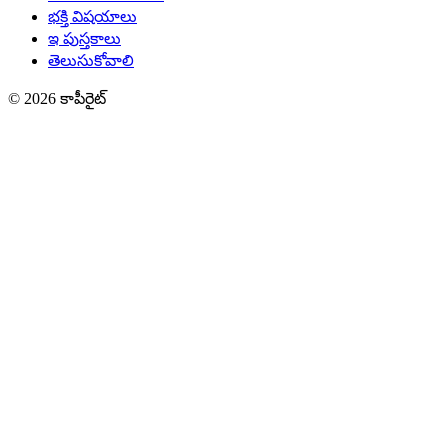
భక్తి విషయాలు
ఇ పుస్తకాలు
తెలుసుకోవాలి
© 2026 కాపీరైట్