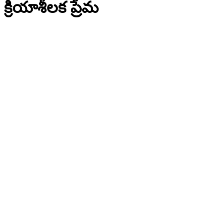
క్రియాశీలక ప్రేమ