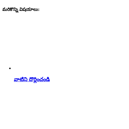
మరికొన్ని విషయాలు:
వాటిని దొర్లించండి