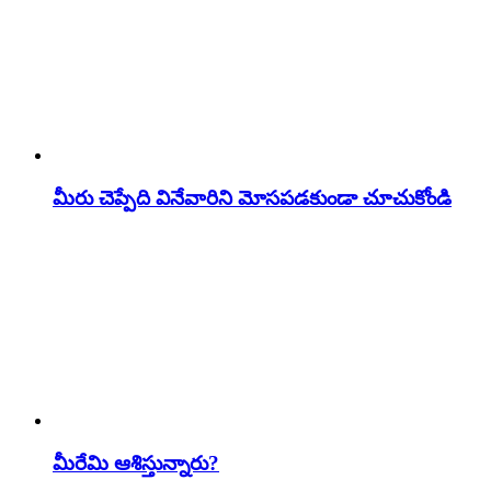
మీరు చెప్పేది వినేవారిని మోసపడకుండా చూచుకోండి
మీరేమి ఆశిస్తున్నారు?