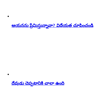
ఆయనను ప్రేమిస్తున్నావా? విధేయత చూపించండి
దేవుడు చెప్పటానికి చాలా ఉంది