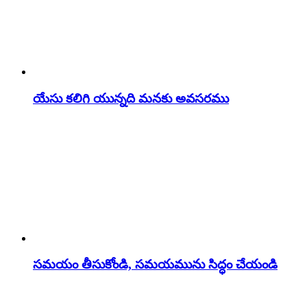
యేసు కలిగి యున్నది మనకు అవసరము
సమయం తీసుకోండి, సమయమును సిద్ధం చేయండి