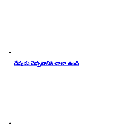
దేవుడు చెప్పటానికి చాలా ఉంది