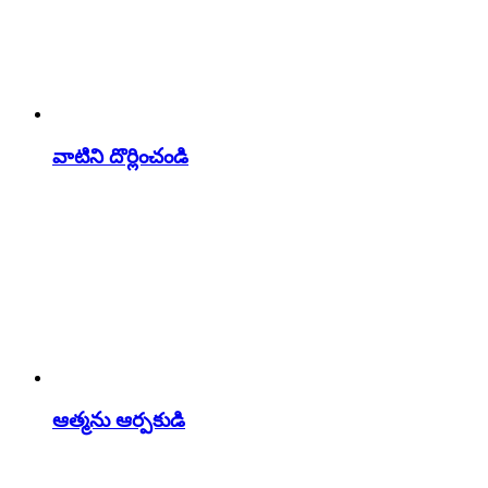
వాటిని దొర్లించండి
ఆత్మను ఆర్పకుడి