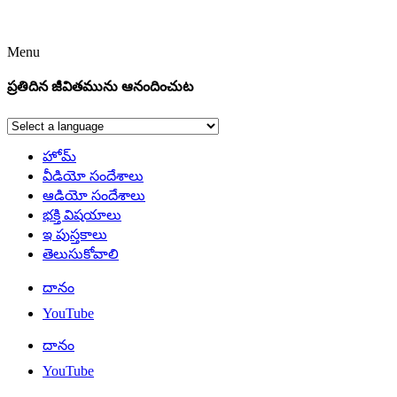
Menu
ప్రతిదిన జీవితమును ఆనందించుట
హోమ్
వీడియో సందేశాలు
ఆడియో సందేశాలు
భక్తి విషయాలు
ఇ పుస్తకాలు
తెలుసుకోవాలి
దానం
YouTube
దానం
YouTube