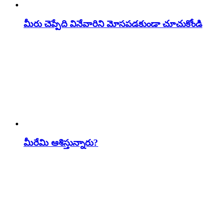
మీరు చెప్పేది వినేవారిని మోసపడకుండా చూచుకోండి
మీరేమి ఆశిస్తున్నారు?