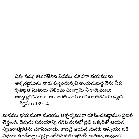
నీవు నన్ను కలుగజేసిన విధము చూడగా భయమును
ఆశ్చర్యమును నాకు పుట్టుచున్నవి అందునుబట్టి నేను నీకు
కృతజ్ఞతాస్తుతులు చెల్లించు చున్నాను నీ కార్యములు
ఆశ్చర్యకరములు. ఆ సంగతి నాకు బాగుగా తెలిసియున్నది.
—కీర్తనలు 139:14
మనము భయముగా మరియు ఆశ్చర్యముగా రూపించబడ్డామని బైబిల్
చెప్తుంది. దేవుడు సమయాన్ని గడిపి మనలో ప్రతి ఒక్కరితో ఆయన
సృజనాత్మకతను చూపించాడు, కాబట్టి ఆయన మనకు అన్నియు ఒకే
విధంగా ఉండేటట్లు సృష్టించలేదనుటకు ఇదియే కారణం, అవునా?