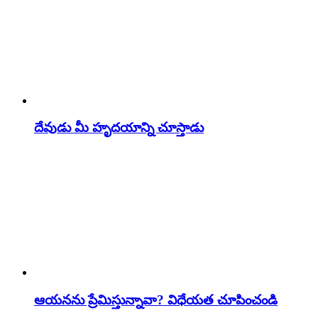
దేవుడు మీ హృదయాన్ని చూస్తాడు
ఆయనను ప్రేమిస్తున్నావా? విధేయత చూపించండి