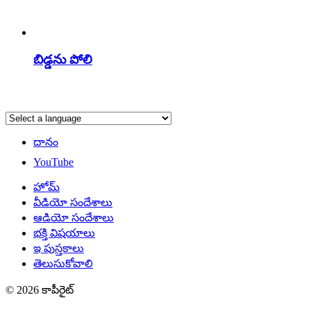
బిడ్డను పోలి
దానం
YouTube
హోమ్
వీడియో సందేశాలు
ఆడియో సందేశాలు
భక్తి విషయాలు
ఇ పుస్తకాలు
తెలుసుకోవాలి
© 2026 కాపీరైట్