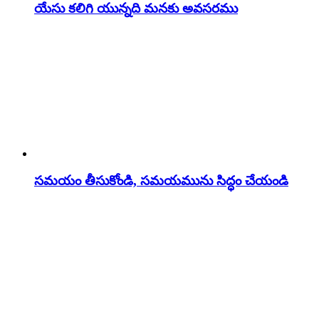
యేసు కలిగి యున్నది మనకు అవసరము
సమయం తీసుకోండి, సమయమును సిద్ధం చేయండి