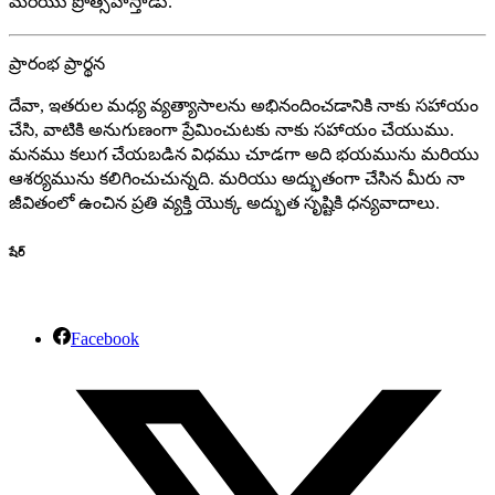
మరియు ప్రోత్సహిస్తాడు.
ప్రారంభ ప్రార్థన
దేవా, ఇతరుల మధ్య వ్యత్యాసాలను అభినందించడానికి నాకు సహాయం
చేసి, వాటికి అనుగుణంగా ప్రేమించుటకు నాకు సహాయం చేయుము.
మనము కలుగ చేయబడిన విధము చూడగా అది భయమును మరియు
ఆశర్యమును కలిగించుచున్నది. మరియు అద్భుతంగా చేసిన మీరు నా
జీవితంలో ఉంచిన ప్రతి వ్యక్తి యొక్క అద్భుత సృష్టికి ధన్యవాదాలు.
షేర్
Facebook