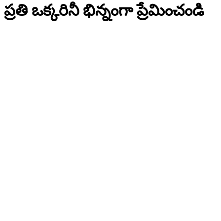
ప్రతి ఒక్కరినీ భిన్నంగా ప్రేమించండి