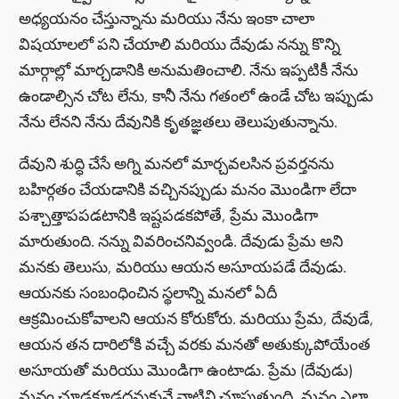
అధ్యయనం చేస్తున్నాను మరియు నేను ఇంకా చాలా
విషయాలలో పని చేయాలి మరియు దేవుడు నన్ను కొన్ని
మార్గాల్లో మార్చడానికి అనుమతించాలి. నేను ఇప్పటికీ నేను
ఉండాల్సిన చోట లేను, కానీ నేను గతంలో ఉండే చోట ఇప్పుడు
నేను లేనని నేను దేవునికి కృతజ్ఞతలు తెలుపుతున్నాను.
దేవుని శుద్ధి చేసే అగ్ని మనలో మార్చవలసిన ప్రవర్తనను
బహిర్గతం చేయడానికి వచ్చినప్పుడు మనం మొండిగా లేదా
పశ్చాత్తాపపడటానికి ఇష్టపడకపోతే, ప్రేమ మొండిగా
మారుతుంది. నన్ను వివరించనివ్వండి. దేవుడు ప్రేమ అని
మనకు తెలుసు, మరియు ఆయన అసూయపడే దేవుడు.
ఆయనకు సంబంధించిన స్థలాన్ని మనలో ఏదీ
ఆక్రమించుకోవాలని ఆయన కోరుకోరు. మరియు ప్రేమ, దేవుడే,
ఆయన తన దారిలోకి వచ్చే వరకు మనతో అతుక్కుపోయేంత
అసూయతో మరియు మొండిగా ఉంటాడు. ప్రేమ (దేవుడు)
మనం చూడకూడదనుకునే వాటిని చూపుతుంది, మనం ఎలా