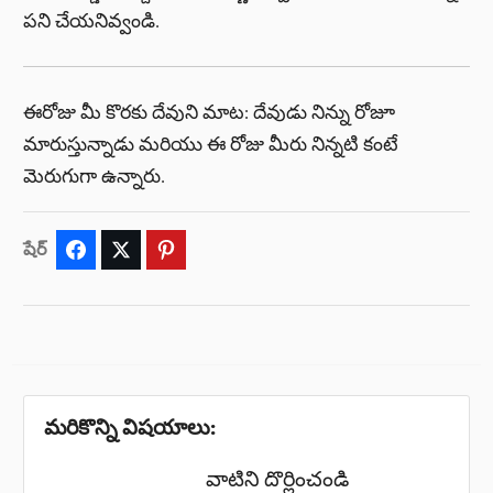
పని చేయనివ్వండి.
ఈరోజు మీ కొరకు దేవుని మాట: దేవుడు నిన్ను రోజూ
మారుస్తున్నాడు మరియు ఈ రోజు మీరు నిన్నటి కంటే
మెరుగుగా ఉన్నారు.
షేర్
Facebook
Twitter
Pinterest
మరికొన్ని విషయాలు:
వాటిని దొర్లించండి