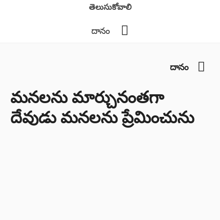
తెలుసుకోవాలి
YouTube
దానం
You
దానం
మనలను మార్చునంతగా
దేవుడు మనలను ప్రేమించును