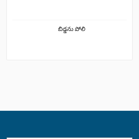
బిడ్డను పోలి