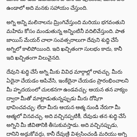
ఉండాలో అది మనకు సహాయం చేస్తుంది.
అగ్ని అన్ని మలినాలను మ్రింగివేస్తుంది మరియు భగవంతుని
మహిమ కోసం మండుతున్న అన్నింటినీ వదిలివేస్తుంది. పాత
జాయిస్ మేయర్ చాలా సంవత్సరాలుగా దేవుని శుద్ధి చేసే
అగ్నిలో కాలిపోయింది. ఇది ఖచ్చితంగా సులభం కాదు, కానీ
ఇది ఖచ్చితంగా విలువైనది.
దేవుని శుద్ధి చేసే అగ్ని మీకు వివిధ మార్గాల్లో రావచ్చు. మీరు
ఏదైనా చేయడం ఆపివేసి, ఇంకేదైనా చేయడం ప్రారంభించాలని
మీ హృదయంలో చులకనగా ఉండవచ్చు; ఆయన తన వాక్యం
ద్వారా మీతో మాట్లాడుతున్నప్పుడు మీరు దోషిగా
భావించవచ్చు; లేదా మీరు ఆయన ఆత్మ నుండి నేరుగా మీ
ఆత్మలో వినవచ్చు. అది వచ్చినప్పటికీ, దేవుడు తన శుద్ధి చేసే
అగ్నిని మీ జీవితానికి తీసుకువస్తాడు. అది వచ్చినప్పుడు,
దానిని అడ్డుకోవద్దు, కానీ దేవుణ్ణి విశ్వసించండి మరియు అగ్ని