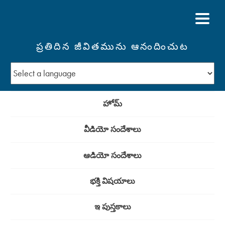
ప్రతిదిన జీవితమును ఆనందించుట
హోమ్
వీడియో సందేశాలు
ఆడియో సందేశాలు
భక్తి విషయాలు
ఇ పుస్తకాలు