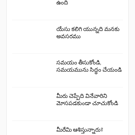
ఉంది
యేసు కలిగి యున్నది మనకు
అవసరము
సమయం తీసుకోండి,
సమయమును సిద్ధం చేయండి
మీరు చెప్పేది వినేవారిని
మోసపడకుండా చూచుకోండి
మీరేమి ఆశిస్తున్నారు?