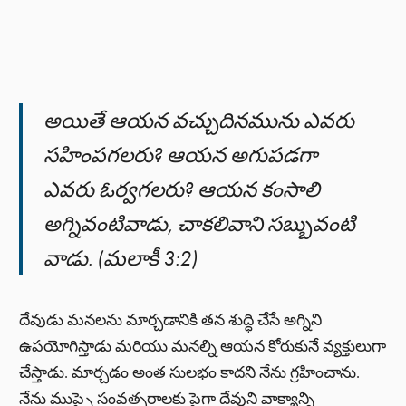
అయితే ఆయన వచ్చుదినమును ఎవరు
సహింపగలరు? ఆయన అగుపడగా
ఎవరు ఓర్వగలరు? ఆయన కంసాలి
అగ్నివంటివాడు, చాకలివాని సబ్బువంటి
వాడు. (మలాకీ 3:2)
దేవుడు మనలను మార్చడానికి తన శుద్ధి చేసే అగ్నిని
ఉపయోగిస్తాడు మరియు మనల్ని ఆయన కోరుకునే వ్యక్తులుగా
చేస్తాడు. మార్చడం అంత సులభం కాదని నేను గ్రహించాను.
నేను ముప్పై సంవత్సరాలకు పైగా దేవుని వాక్యాన్ని