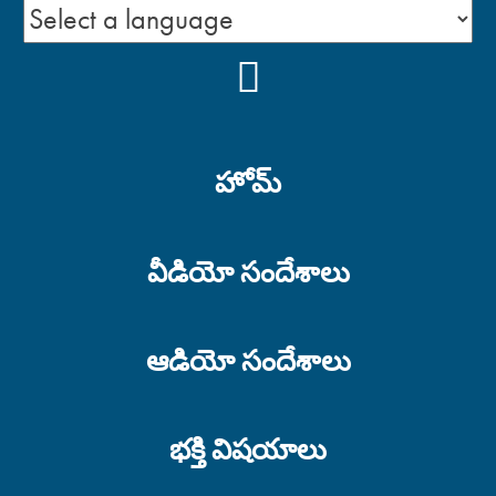
YOUTUBE
హోమ్
వీడియో సందేశాలు
ఆడియో సందేశాలు
భక్తి విషయాలు